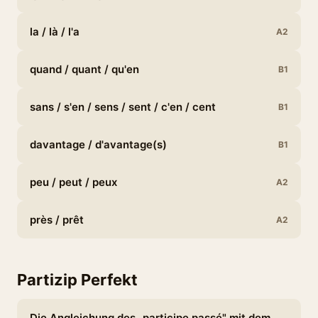
la / là / l'a
A2
quand / quant / qu'en
B1
sans / s'en / sens / sent / c'en / cent
B1
davantage / d'avantage(s)
B1
peu / peut / peux
A2
près / prêt
A2
Partizip Perfekt
Die Angleichung des „participe passé" mit dem