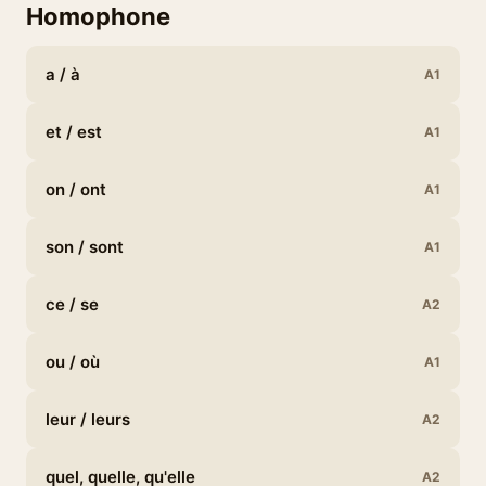
Homophone
a / à
A1
et / est
A1
on / ont
A1
son / sont
A1
ce / se
A2
ou / où
A1
leur / leurs
A2
quel, quelle, qu'elle
A2