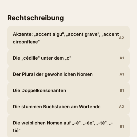
Rechtschreibung
Akzente: „accent aigu", „accent grave", „accent
A2
circonflexe"
Die „cédille" unter dem „c"
A1
Der Plural der gewöhnlichen Nomen
A1
Die Doppelkonsonanten
B1
Die stummen Buchstaben am Wortende
A2
Die weiblichen Nomen auf „-é", „-ée", „-té", „-
B1
tié"