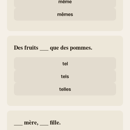
même
mêmes
Des fruits ___ que des pommes.
tel
tels
telles
___ mère, ___ fille.