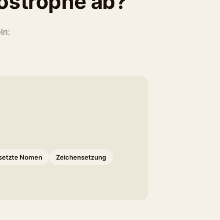
ostrophe ab?
ln:
etzte Nomen
Zeichensetzung