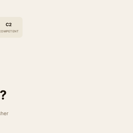
C2
KOMPETENT
e?
cher