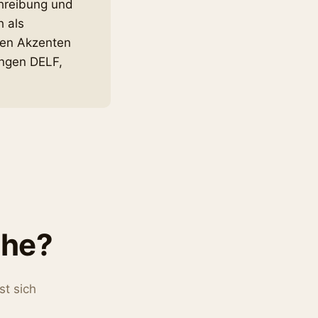
chreibung und
h als
len Akzenten
ungen DELF,
phe?
st sich