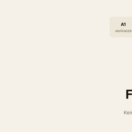
A1
ANFÄNGER
F
Kei