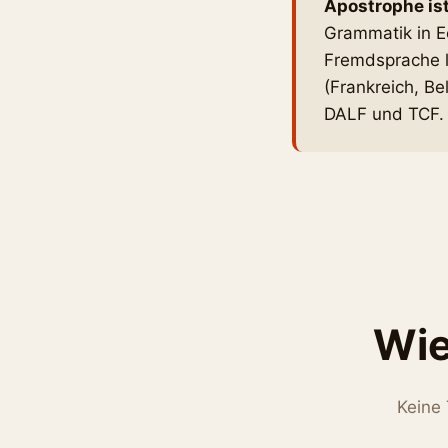
Apostrophe ist
Grammatik in Ec
Fremdsprache l
(Frankreich, B
DALF und TCF. 
Wie
Keine 