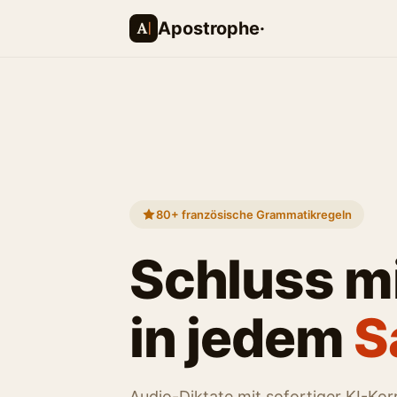
Apostrophe·
80+ französische Grammatikregeln
Schluss m
in jedem
S
Audio-Diktate mit sofortiger KI-Kor