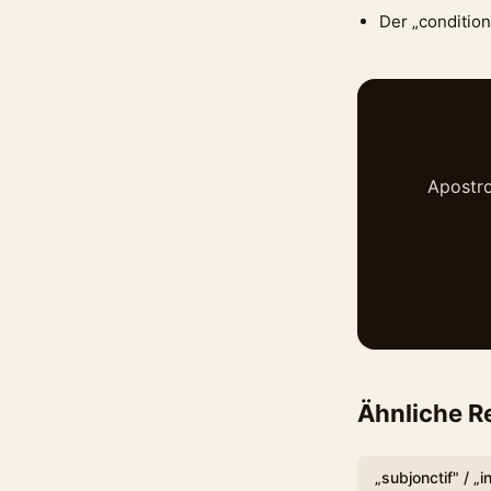
Der „condition
Apostro
Ähnliche R
„subjonctif" / „i