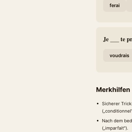
ferai
Je ___ te p
voudrais
Merkhilfen
Sicherer Trick
(„conditionnel"
Nach dem bedin
(„imparfait").