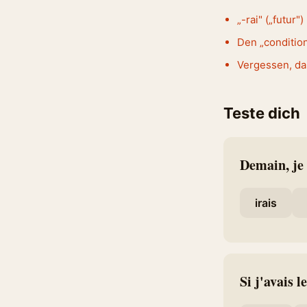
„-rai" („futur"
Den „conditionn
Vergessen, das
Teste dich
Demain, je
irais
Si j'avais l