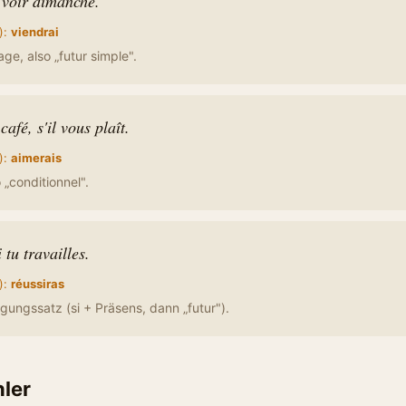
e voir dimanche.
):
viendrai
ge, also „futur simple".
café, s'il vous plaît.
):
aimerais
o „conditionnel".
 tu travailles.
):
réussiras
ngungssatz (si + Präsens, dann „futur").
hler