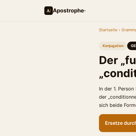
Apostrophe·
Startseite
›
Gramma
Konjugation
GE
Der „f
„condi
In der 1. Person
der „conditionne
sich beide Form
Ersetze durch