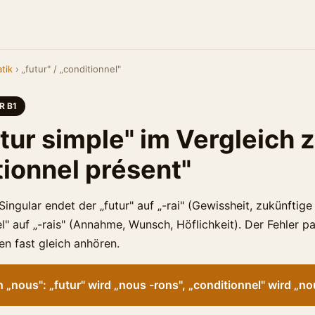
tik
› „futur" / „conditionnel"
R B1
utur simple" im Vergleich
tionnel présent"
 Singular endet der „futur" auf „-rai" (Gewissheit, zukünftig
l" auf „-rais" (Annahme, Wunsch, Höflichkeit). Der Fehler pas
en fast gleich anhören.
 „nous": „futur" wird „nous -rons", „conditionnel" wird „no