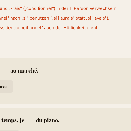
) und „-rais" („conditionnel") in der 1. Person verwechseln.
el" nach „si" benutzen („si j'aurais" statt „si j'avais").
s der „conditionnel" auch der Höflichkeit dient.
 ___ au marché.
irai
e temps, je ___ du piano.