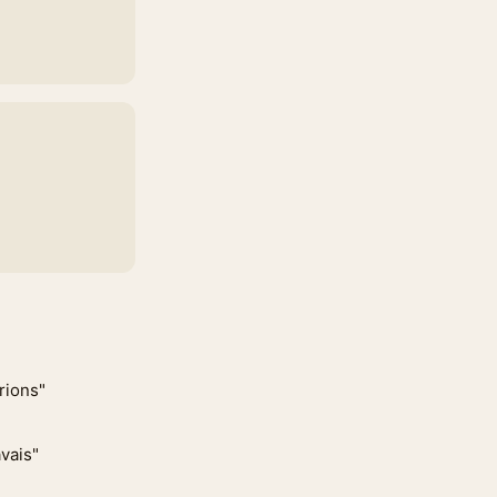
rions"
avais"