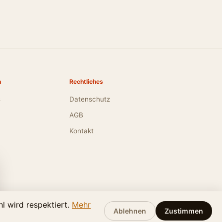
n
Rechtliches
s
Datenschutz
AGB
Kontakt
l wird respektiert.
Mehr
Ablehnen
Zustimmen
2026