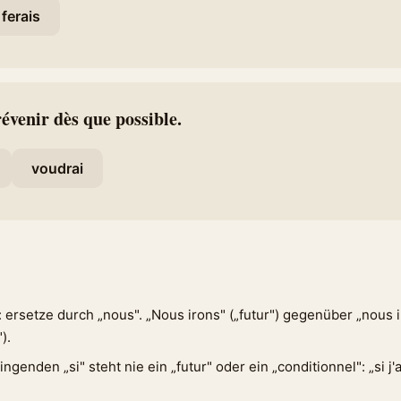
ferais
révenir dès que possible.
voudrai
: ersetze durch „nous". „Nous irons" („futur") gegenüber „nous i
).
genden „si" steht nie ein „futur" oder ein „conditionnel": „si j'