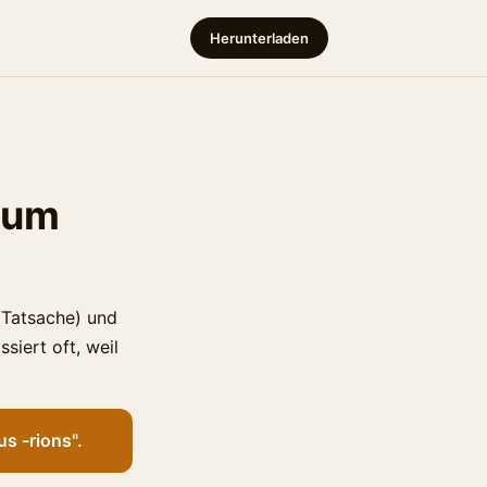
Herunterladen
 zum
e Tatsache) und
siert oft, weil
us -rions".