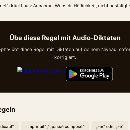
nel" drückt aus: Annahme, Wunsch, Höflichkeit, nicht bestätigte
Übe diese Regel mit Audio-Diktaten
phe· übt diese Regel mit Diktaten auf deinem Niveau, sofor
korrigiert.
egeln
ndicatif"
„imparfait" / „passé composé"
„-er" oder „-é"