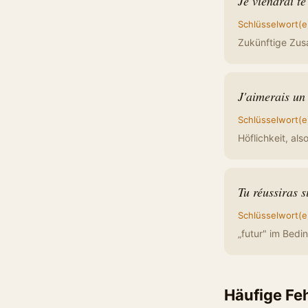
Je viendrai t
Schlüsselwort(e
Zukünftige Zusa
J'aimerais un 
Schlüsselwort(e
Höflichkeit, als
Tu réussiras si
Schlüsselwort(e
„futur" im Bedi
Häufige Fe