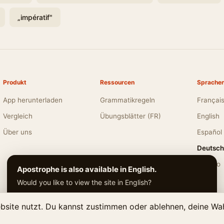
„impératif"
Produkt
Ressourcen
Sprache
App herunterladen
Grammatikregeln
Françai
Vergleich
Übungsblätter (FR)
English
Über uns
Español
Deutsch
Italiano
Apostrophe is also available in English.
Would you like to view the site in English?
Switch to English
No thanks
site nutzt. Du kannst zustimmen oder ablehnen, deine Wah
2026
LMT Digital Creations
. Alle Rechte vorbehalten.
·
Zuletzt aktualisiert: Juni 