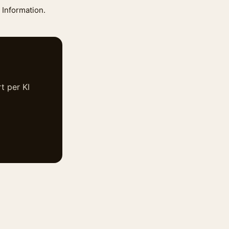
 Information.
t per KI