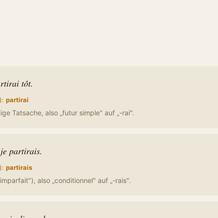
tirai tôt.
):
partirai
ge Tatsache, also „futur simple" auf „-rai".
je partirais.
):
partirais
mparfait"), also „conditionnel" auf „-rais".