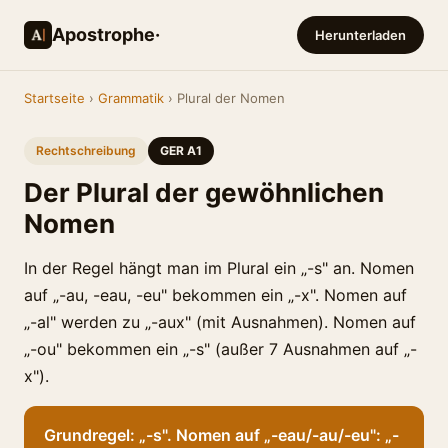
Apostrophe·
Herunterladen
Startseite
›
Grammatik
› Plural der Nomen
Rechtschreibung
GER A1
Der Plural der gewöhnlichen
Nomen
In der Regel hängt man im Plural ein „-s" an. Nomen
auf „-au, -eau, -eu" bekommen ein „-x". Nomen auf
„-al" werden zu „-aux" (mit Ausnahmen). Nomen auf
„-ou" bekommen ein „-s" (außer 7 Ausnahmen auf „-
x").
Grundregel: „-s". Nomen auf „-eau/-au/-eu": „-