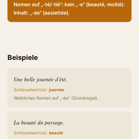
Nomen auf „-té/-tié": kein „-e" (beauté, moitié).
Inhalt: „-ée" (assiettée).
Beispiele
Une belle journée d'été.
Schlüsselwort(e):
journée
Weibliches Nomen auf „-ée" (Grundregel).
La beauté du paysage.
Schlüsselwort(e):
beauté