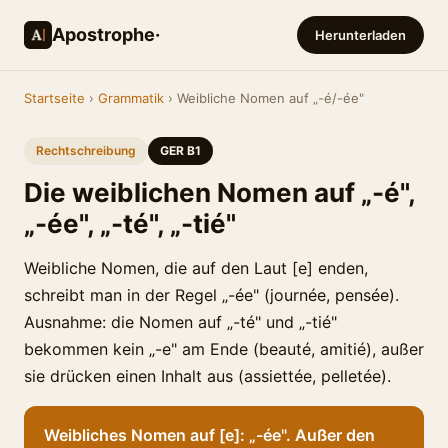
Apostrophe·
Herunterladen
Startseite
›
Grammatik
› Weibliche Nomen auf „-é/-ée"
Rechtschreibung
GER B1
Die weiblichen Nomen auf „-é",
„-ée", „-té", „-tié"
Weibliche Nomen, die auf den Laut [e] enden,
schreibt man in der Regel „-ée" (journée, pensée).
Ausnahme: die Nomen auf „-té" und „-tié"
bekommen kein „-e" am Ende (beauté, amitié), außer
sie drücken einen Inhalt aus (assiettée, pelletée).
Weibliches Nomen auf [e]: „-ée". Außer den