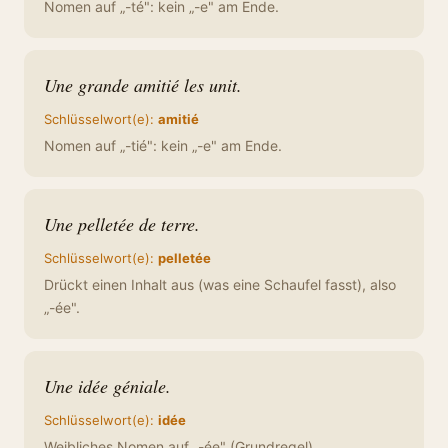
Nomen auf „-té": kein „-e" am Ende.
Une grande amitié les unit.
Schlüsselwort(e):
amitié
Nomen auf „-tié": kein „-e" am Ende.
Une pelletée de terre.
Schlüsselwort(e):
pelletée
Drückt einen Inhalt aus (was eine Schaufel fasst), also
„-ée".
Une idée géniale.
Schlüsselwort(e):
idée
Weibliches Nomen auf „-ée" (Grundregel).