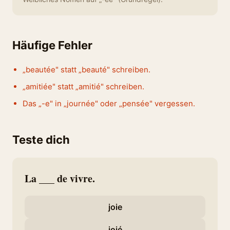
Häufige Fehler
„beautée" statt „beauté" schreiben.
„amitiée" statt „amitié" schreiben.
Das „-e" in „journée" oder „pensée" vergessen.
Teste dich
La ___ de vivre.
joie
joié