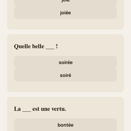
joiée
Quelle belle ___ !
soirée
soiré
La ___ est une vertu.
bontée