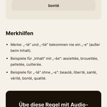
bonté
Merkhilfen
Merke: „-té" und „-tié" bekommen nie ein „-e" (außer
beim Inhalt).
Beispiele für „Inhalt" mit „-ée": assiettée, brouettée,
pelletée, cuillerée.
Beispiele für „-té" ohne „-e": beauté, liberté, santé,
vérité, bonté, qualité.
Übe diese Regel mit Audio-