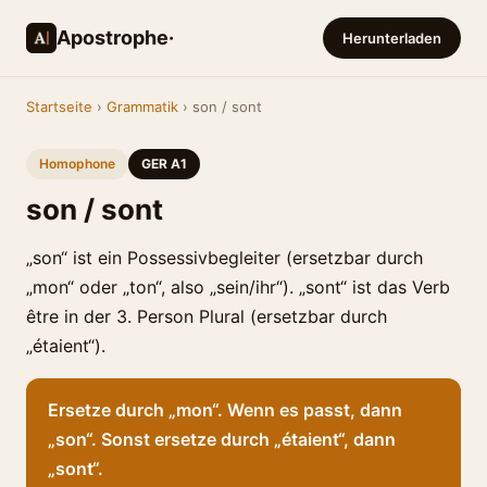
Apostrophe·
Herunterladen
Startseite
›
Grammatik
› son / sont
Homophone
GER A1
son / sont
„son“ ist ein Possessivbegleiter (ersetzbar durch
„mon“ oder „ton“, also „sein/ihr“). „sont“ ist das Verb
être in der 3. Person Plural (ersetzbar durch
„étaient“).
Ersetze durch „mon“. Wenn es passt, dann
„son“. Sonst ersetze durch „étaient“, dann
„sont“.