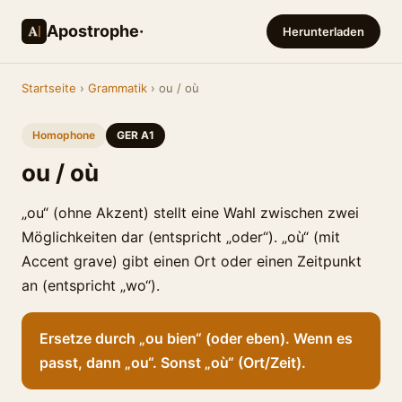
Apostrophe·
Herunterladen
Startseite
›
Grammatik
› ou / où
Homophone
GER A1
ou / où
„ou“ (ohne Akzent) stellt eine Wahl zwischen zwei
Möglichkeiten dar (entspricht „oder“). „où“ (mit
Accent grave) gibt einen Ort oder einen Zeitpunkt
an (entspricht „wo“).
Ersetze durch „ou bien“ (oder eben). Wenn es
passt, dann „ou“. Sonst „où“ (Ort/Zeit).