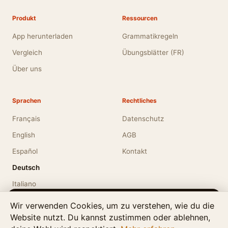
Produkt
Ressourcen
App herunterladen
Grammatikregeln
Vergleich
Übungsblätter (FR)
Über uns
Sprachen
Rechtliches
Français
Datenschutz
English
AGB
Español
Kontakt
Deutsch
Italiano
Apostrophe is also available in English.
Wir verwenden Cookies, um zu verstehen, wie du die
Website nutzt. Du kannst zustimmen oder ablehnen,
Would you like to view the site in English?