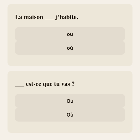
La maison ___ j'habite.
ou
où
___ est-ce que tu vas ?
Ou
Où