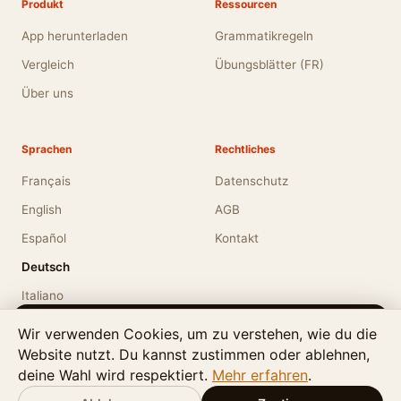
Produkt
Ressourcen
App herunterladen
Grammatikregeln
Vergleich
Übungsblätter (FR)
Über uns
Sprachen
Rechtliches
Français
Datenschutz
English
AGB
Español
Kontakt
Deutsch
Italiano
Apostrophe is also available in English.
Wir verwenden Cookies, um zu verstehen, wie du die
Website nutzt. Du kannst zustimmen oder ablehnen,
Would you like to view the site in English?
deine Wahl wird respektiert.
Mehr erfahren
.
© 2026
LMT Digital Creations
. Alle Rechte vorbehalten.
·
Switch to English
No thanks
Zuletzt aktualisiert: Juni 2026