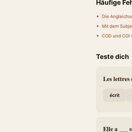
Häufige Fe
Die Angleichu
Mit dem Subje
COD und COI v
Teste dich
Les lettres
écrit
Elle a ___ 