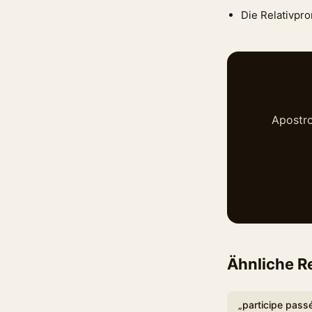
Die Relativpr
Apostro
Ähnliche R
„participe passé