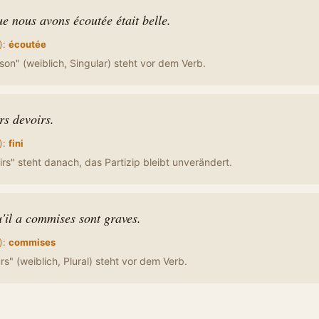
e nous avons écoutée était belle.
):
écoutée
n" (weiblich, Singular) steht vor dem Verb.
urs devoirs.
):
fini
s" steht danach, das Partizip bleibt unverändert.
u'il a commises sont graves.
):
commises
s" (weiblich, Plural) steht vor dem Verb.