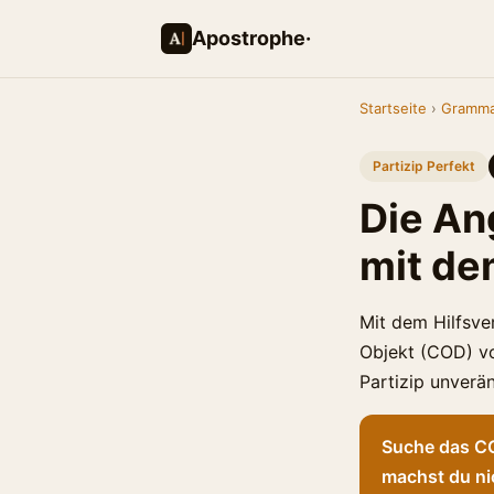
Apostrophe·
Startseite
›
Gramma
Partizip Perfekt
Die An
mit dem
Mit dem Hilfsver
Objekt (COD) vo
Partizip unverän
Suche das COD
machst du ni