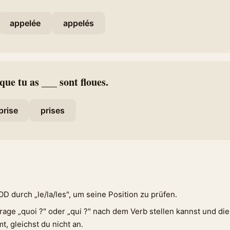
appelée
appelés
que tu as ___ sont floues.
prise
prises
D durch „le/la/les", um seine Position zu prüfen.
age „quoi ?" oder „qui ?" nach dem Verb stellen kannst und di
 gleichst du nicht an.