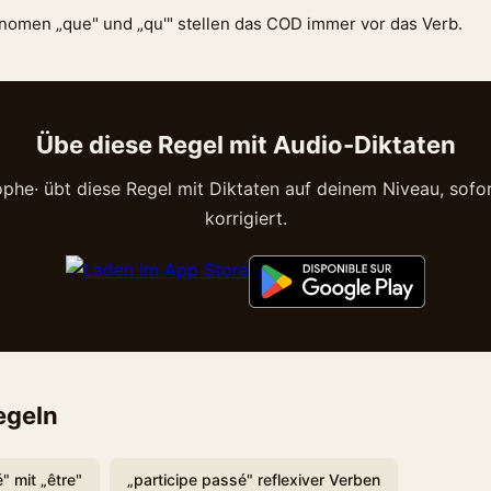
onomen „que" und „qu'" stellen das COD immer vor das Verb.
Übe diese Regel mit Audio-Diktaten
phe· übt diese Regel mit Diktaten auf deinem Niveau, sofor
korrigiert.
egeln
" mit „être"
„participe passé" reflexiver Verben