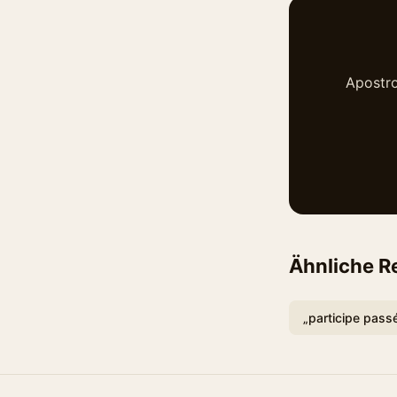
Apostro
Ähnliche R
„participe passé