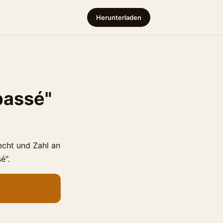
Herunterladen
passé"
echt und Zahl an
é".