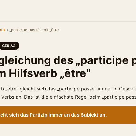
tik
› „participe passé" mit „être"
GER A2
gleichung des „participe 
m Hilfsverb „être"
b „être" gleicht sich das „participe passé" immer in Geschl
Verbs an. Das ist die einfachste Regel beim „participe pass
eicht sich das Partizip immer an das Subjekt an.