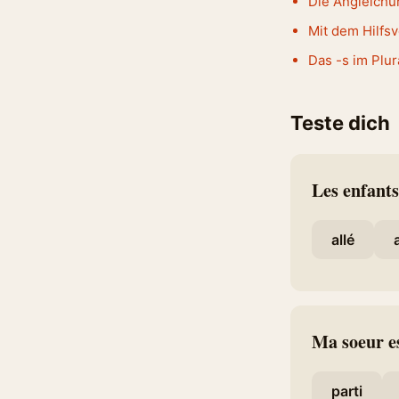
Die Angleichun
Mit dem Hilfsv
Das -s im Plura
Teste dich
Les enfants
allé
Ma soeur es
parti