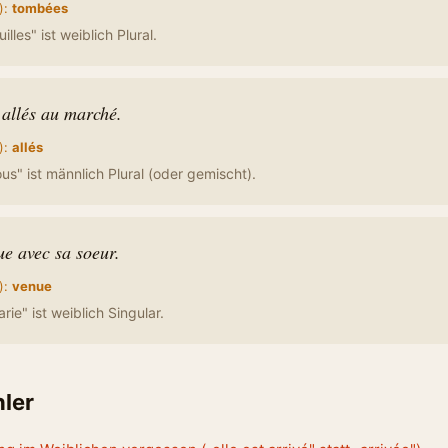
):
tombées
illes" ist weiblich Plural.
allés au marché.
):
allés
us" ist männlich Plural (oder gemischt).
ue avec sa soeur.
):
venue
ie" ist weiblich Singular.
hler