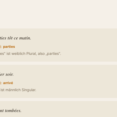
ties tôt ce matin.
):
parties
s" ist weiblich Plural, also „parties".
ier soir.
):
arrivé
 ist männlich Singular.
ont tombées.