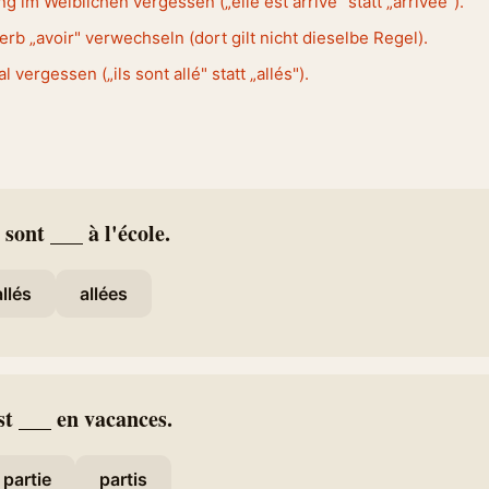
g im Weiblichen vergessen („elle est arrivé" statt „arrivée").
erb „avoir" verwechseln (dort gilt nicht dieselbe Regel).
l vergessen („ils sont allé" statt „allés").
 sont ___ à l'école.
allés
allées
t ___ en vacances.
partie
partis