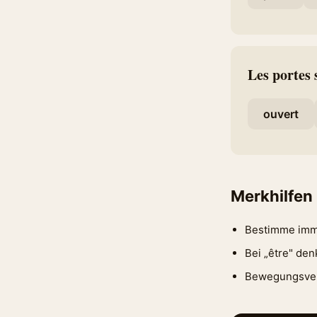
Les portes 
ouvert
Merkhilfen
Bestimme imme
Bei „être" den
Bewegungsverbe