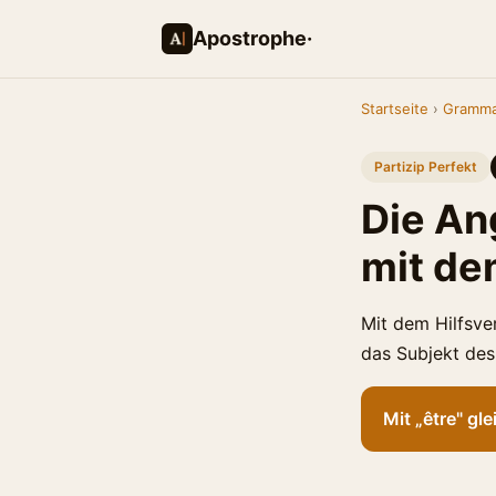
Apostrophe·
Startseite
›
Gramma
Partizip Perfekt
Die An
mit de
Mit dem Hilfsver
das Subjekt des 
Mit „être" gl