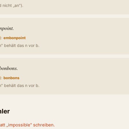
 nicht „an").
npoint.
):
embonpoint
" behält das n vor b.
 bonbons.
):
bonbons
" behält das n vor b.
hler
tatt „impossible" schreiben.