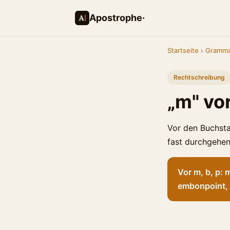
Apostrophe·
Startseite
›
Gramma
Rechtschreibung
„m" vor
Vor den Buchsta
fast durchgehe
Vor m, b, p:
embonpoint,