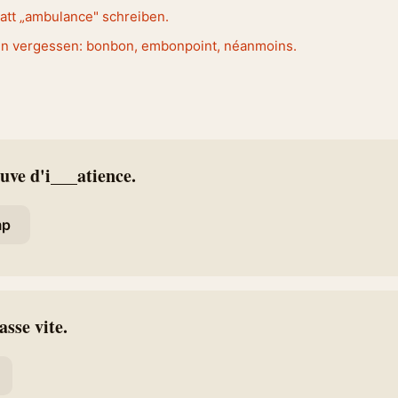
tatt „ambulance" schreiben.
n vergessen: bonbon, embonpoint, néanmoins.
euve d'i___atience.
p
asse vite.