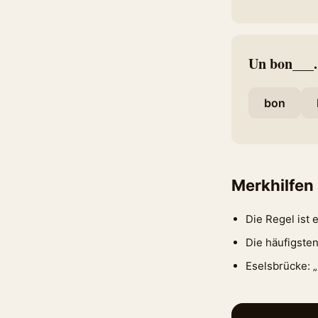
Un bon___.
bon
Merkhilfen
Die Regel ist 
Die häufigste
Eselsbrücke: 