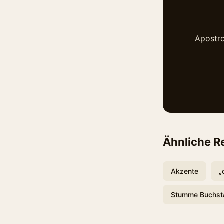
Apostro
Ähnliche R
Akzente
„
Stumme Buchst