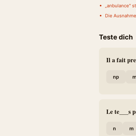
„anbulance" s
Die Ausnahme
Teste dich
Il a fait pr
np
m
Le te___s p
n
m