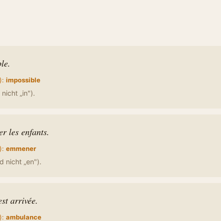
le.
):
impossible
nicht „in").
r les enfants.
):
emmener
d nicht „en").
st arrivée.
):
ambulance