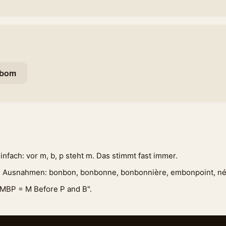
bom
einfach: vor m, b, p steht m. Das stimmt fast immer.
n Ausnahmen: bonbon, bonbonne, bonbonnière, embonpoint, n
„MBP = M Before P and B".