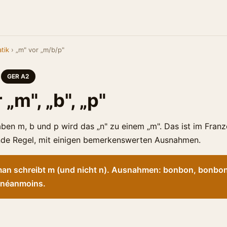
tik
› „m" vor „m/b/p"
GER A2
 „m", „b", „p"
ben m, b und p wird das „n" zu einem „m". Das ist im Franz
nde Regel, mit einigen bemerkenswerten Ausnahmen.
 man schreibt m (und nicht n). Ausnahmen: bonbon, bonbo
 néanmoins.