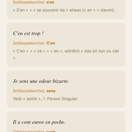
Schlüsselwort(e):
s'en
« S'en » = « se souvenir de » etwas (« en » = davon).
C'en est trop !
Schlüsselwort(e):
C'en
« C'en » = « ce » + « en », wörtlich « das ist nun zu viel
».
Je sens une odeur bizarre.
Schlüsselwort(e):
sens
Verb « sentir », 1. Person Singular.
Il a cent euros en poche.
Schlüsselwort(e):
cent