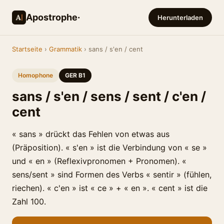
Apostrophe·
Herunterladen
Startseite
›
Grammatik
› sans / s'en / cent
Homophone
GER B1
sans / s'en / sens / sent / c'en /
cent
« sans » drückt das Fehlen von etwas aus
(Präposition). « s'en » ist die Verbindung von « se »
und « en » (Reflexivpronomen + Pronomen). «
sens/sent » sind Formen des Verbs « sentir » (fühlen,
riechen). « c'en » ist « ce » + « en ». « cent » ist die
Zahl 100.