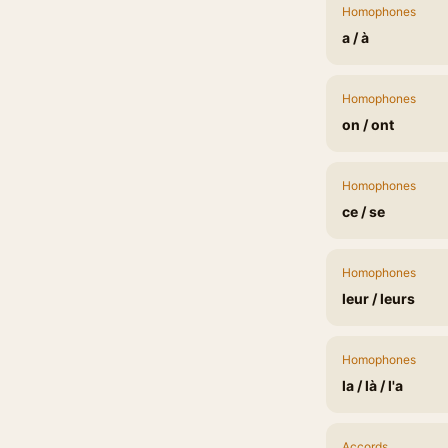
Homophones
a / à
Homophones
on / ont
Homophones
ce / se
Homophones
leur / leurs
Homophones
la / là / l'a
Accords