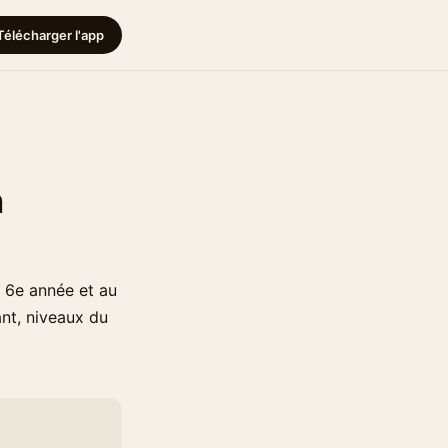
Télécharger l'app
n
u 6e année et au
nt, niveaux du