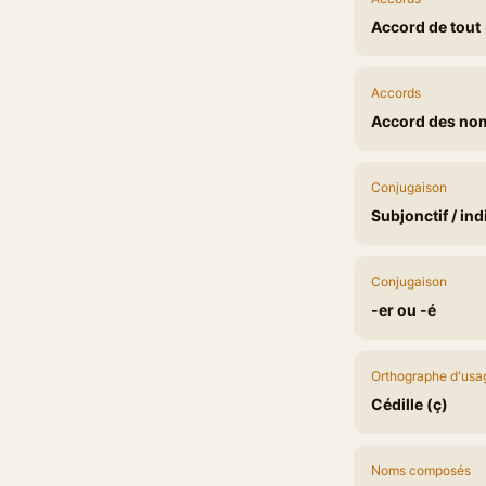
Accord de tout
Accords
Accord des no
Conjugaison
Subjonctif / ind
Conjugaison
-er ou -é
Orthographe d'usa
Cédille (ç)
Noms composés