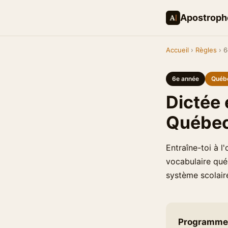
Apostroph
Accueil
›
Règles
› 6
6e année
Québ
Dictée 
Québe
Entraîne-toi à 
vocabulaire qué
système scolair
Programme