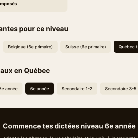
composés
iantes pour ce niveau
Belgique (6e primaire)
Suisse (6e primaire)
Québec (
eaux en Québec
5e année
6e année
Secondaire 1-2
Secondaire 3-5
Commence tes dictées niveau 6e année