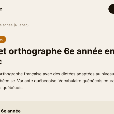
e·
e année (Québec)
ec
et orthographe 6e année e
c
l'orthographe française avec des dictées adaptées au nivea
bécoise. Variante québécoise. Vocabulaire québécois coura
e québécois.
 6e année