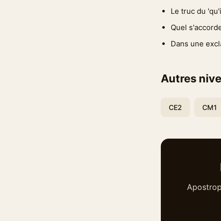
Le truc du 'qu'i
Quel s'accorde :
Dans une excla
Autres nive
CE2
CM1
Apostrop