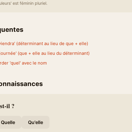
uleurs' est féminin pluriel.
équentes
viendra' (déterminant au lieu de que + elle)
 journée' (que + elle au lieu du déterminant)
rder 'quel' avec le nom
connaissances
t-il ?
Quelle
Qu'elle