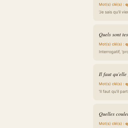
Mot(s) clé(s) :
q
'Je sais qu'il vi
Quels sont tes
Mot(s) clé(s) :
q
Interrogatif, 'pr
Il faut qu'elle
Mot(s) clé(s) :
q
'Il faut qu'il pa
Quelles couleu
Mot(s) clé(s) :
q