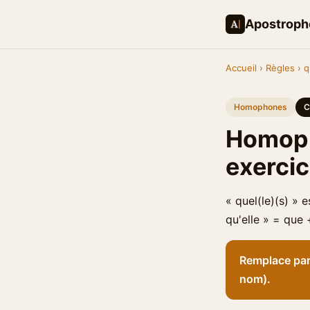
Apostroph
Accueil
›
Règles
›
q
Homophones
C
Homopho
exerci
« quel(le)(s) » 
qu'elle » = que 
Remplace par '
nom).