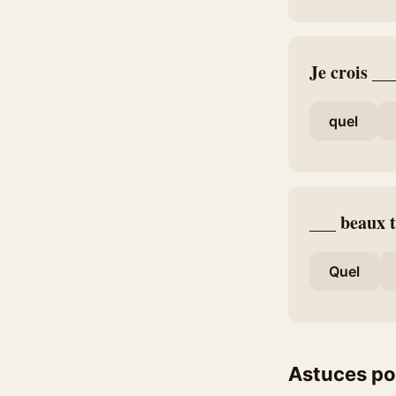
Je crois __
quel
___ beaux t
Quel
Astuces po