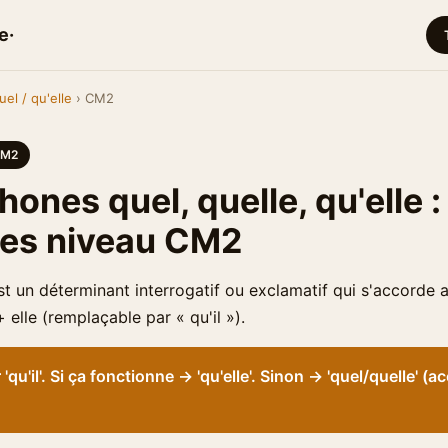
e·
uel / qu'elle
› CM2
M2
nes quel, quelle, qu'elle :
ces niveau CM2
est un déterminant interrogatif ou exclamatif qui s'accorde 
+ elle (remplaçable par « qu'il »).
qu'il'. Si ça fonctionne → 'qu'elle'. Sinon → 'quel/quelle' (a