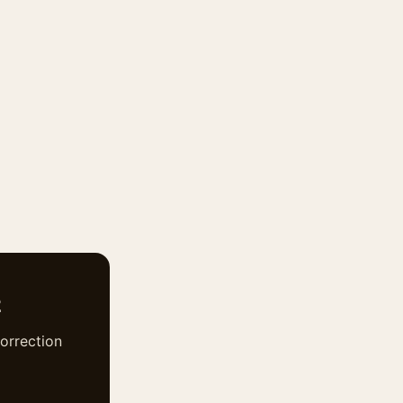
2
orrection