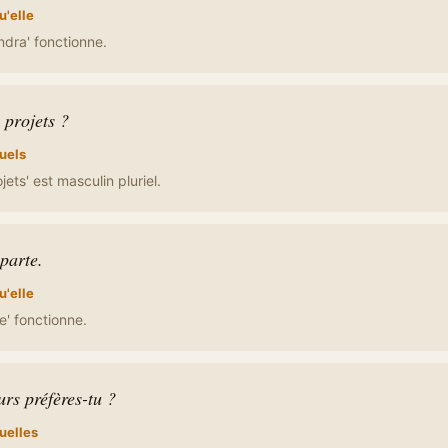
u'elle
endra' fonctionne.
 projets ?
uels
ojets' est masculin pluriel.
 parte.
u'elle
rte' fonctionne.
rs préfères-tu ?
uelles