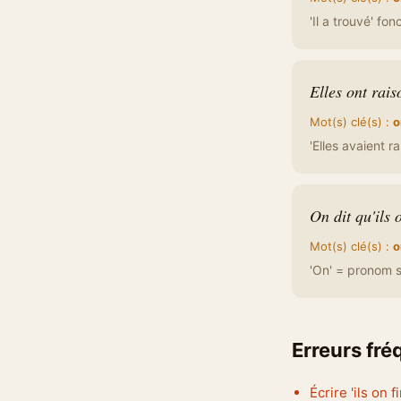
'Il a trouvé' fo
Elles ont rais
Mot(s) clé(s) :
o
'Elles avaient r
On dit qu'ils 
Mot(s) clé(s) :
o
'On' = pronom su
Erreurs fr
Écrire 'ils on 