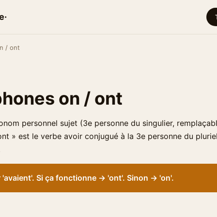
e·
n / ont
ones on / ont
onom personnel sujet (3e personne du singulier, remplaçable
ont » est le verbe avoir conjugué à la 3e personne du pluri
.
'avaient'. Si ça fonctionne → 'ont'. Sinon → 'on'.