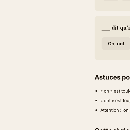
___ dit qu'i
On, ont
Astuces po
« on » est touj
« ont » est tou
Attention : 'on