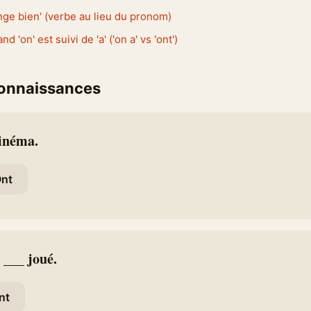
nge bien' (verbe au lieu du pronom)
 'on' est suivi de 'a' ('on a' vs 'ont')
connaissances
cinéma.
nt
 ___ joué.
nt