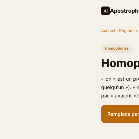
Apostroph
Accueil
›
Règles
› o
Homophones
Homoph
« on » est un pr
quelqu'un »). « 
par « avaient »)
Remplace par 