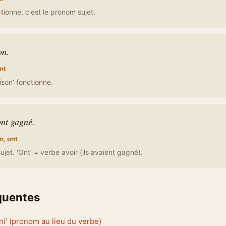
nctionne, c'est le pronom sujet.
on.
nt
aison' fonctionne.
ont gagné.
n, ont
jet. 'Ont' = verbe avoir (ils avaient gagné).
équentes
fini' (pronom au lieu du verbe)