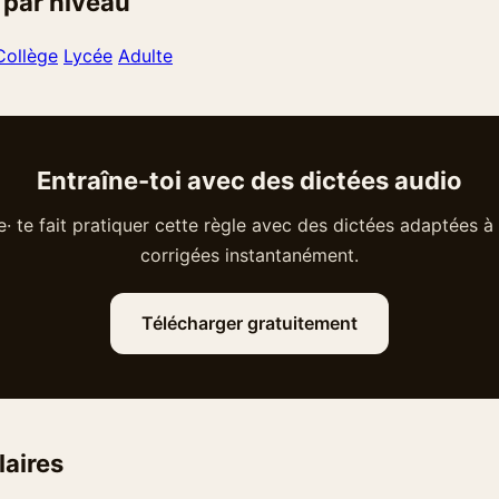
 par niveau
Collège
Lycée
Adulte
Entraîne-toi avec des dictées audio
· te fait pratiquer cette règle avec des dictées adaptées à 
corrigées instantanément.
Télécharger gratuitement
laires