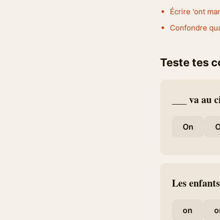
Écrire 'ont ma
Confondre quand
Teste tes 
___ va au 
On
O
Les enfants
on
o