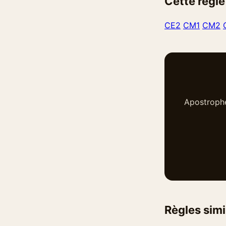
Cette règle
CE2
CM1
CM2
Apostrophe
Règles simi