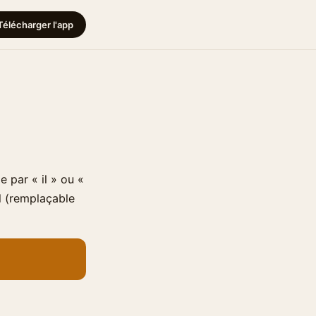
Télécharger l'app
 par « il » ou «
el (remplaçable