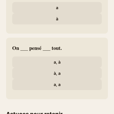
a
à
On ___ pensé ___ tout.
a, à
à, a
a, a