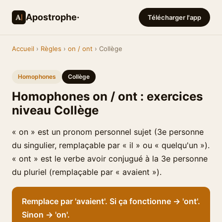
Apostrophe·
Télécharger l'app
Accueil
›
Règles
›
on / ont
› Collège
Homophones
Collège
Homophones on / ont : exercices
niveau Collège
« on » est un pronom personnel sujet (3e personne
du singulier, remplaçable par « il » ou « quelqu'un »).
« ont » est le verbe avoir conjugué à la 3e personne
du pluriel (remplaçable par « avaient »).
Remplace par 'avaient'. Si ça fonctionne → 'ont'.
Sinon → 'on'.