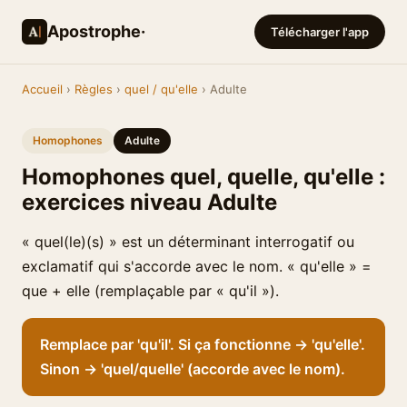
Apostrophe·
Télécharger l'app
Accueil
›
Règles
›
quel / qu'elle
› Adulte
Homophones
Adulte
Homophones quel, quelle, qu'elle :
exercices niveau Adulte
« quel(le)(s) » est un déterminant interrogatif ou
exclamatif qui s'accorde avec le nom. « qu'elle » =
que + elle (remplaçable par « qu'il »).
Remplace par 'qu'il'. Si ça fonctionne → 'qu'elle'.
Sinon → 'quel/quelle' (accorde avec le nom).