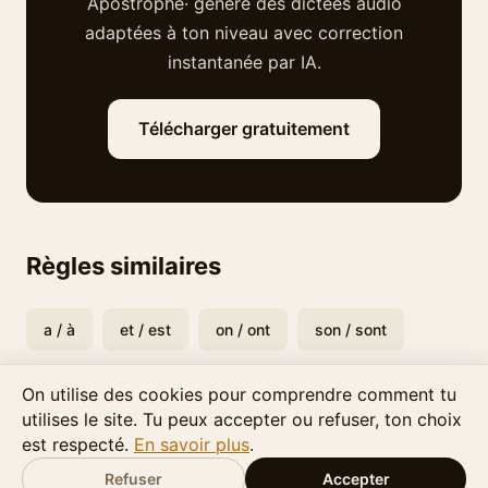
Apostrophe· génère des dictées audio
adaptées à ton niveau avec correction
instantanée par IA.
Télécharger gratuitement
Règles similaires
a / à
et / est
on / ont
son / sont
On utilise des cookies pour comprendre comment tu
utilises le site. Tu peux accepter ou refuser, ton choix
est respecté.
En savoir plus
.
© 2026
LMT Digital Creations
Mis à jour : avril 2026
Confidentialité
·
Conditions
Refuser
Accepter