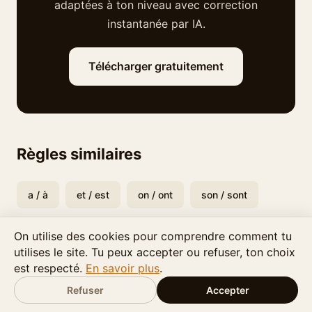
adaptées à ton niveau avec correction
instantanée par IA.
Télécharger gratuitement
Règles similaires
a / à
et / est
on / ont
son / sont
On utilise des cookies pour comprendre comment tu
utilises le site. Tu peux accepter ou refuser, ton choix
est respecté.
En savoir plus
.
© 2026
LMT Digital Creations
Mis à jour : avril 2026
Confidentialité
·
Conditions
Refuser
Accepter