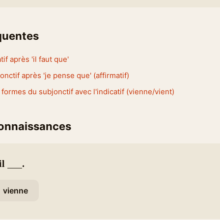
équentes
atif après 'il faut que'
jonctif après 'je pense que' (affirmatif)
formes du subjonctif avec l'indicatif (vienne/vient)
connaissances
il ___.
vienne