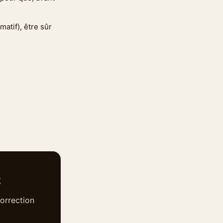
matif), être sûr
2
orrection