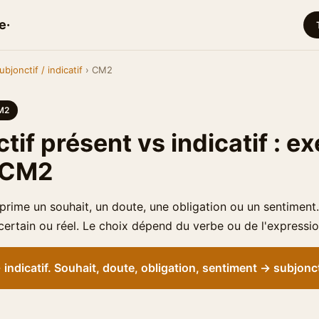
e·
ubjonctif / indicatif
› CM2
M2
tif présent vs indicatif : e
 CM2
prime un souhait, un doute, une obligation ou un sentiment. 
certain ou réel. Le choix dépend du verbe ou de l'expressi
→ indicatif. Souhait, doute, obligation, sentiment → subjonct