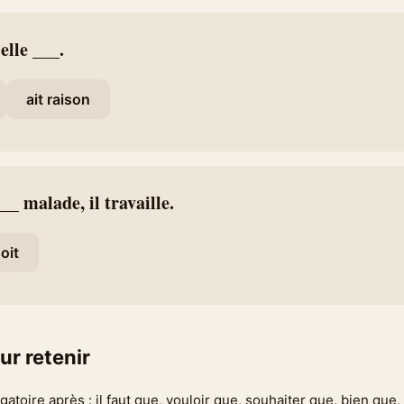
elle ___.
ait raison
__ malade, il travaille.
oit
ur retenir
igatoire après : il faut que, vouloir que, souhaiter que, bien que