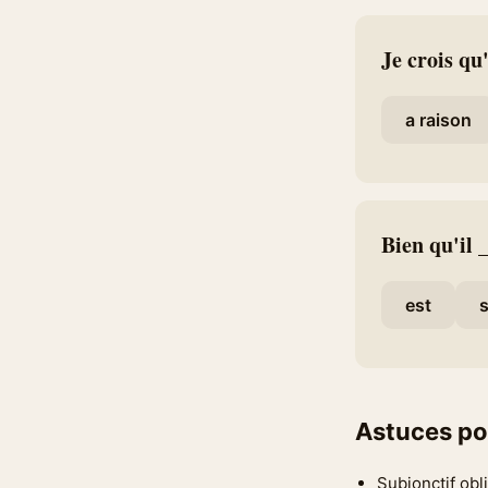
Je crois qu'
a raison
Bien qu'il _
est
s
Astuces po
Subjonctif obl