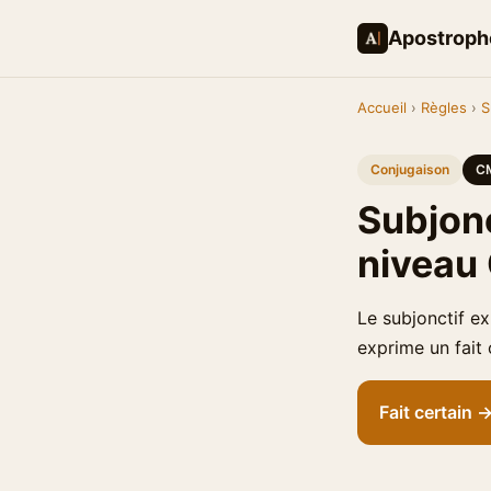
Apostroph
Accueil
›
Règles
›
S
Conjugaison
C
Subjonc
niveau
Le subjonctif ex
exprime un fait 
Fait certain 