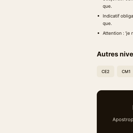
que.
Indicatif oblig
que.
Attention : 'je
Autres nive
CE2
CM1
Apostrop