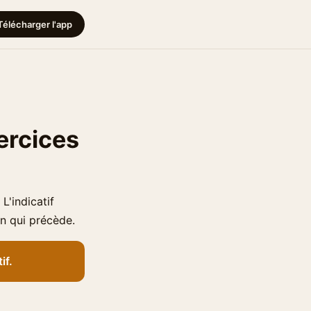
Télécharger l'app
xercices
L'indicatif
on qui précède.
if.