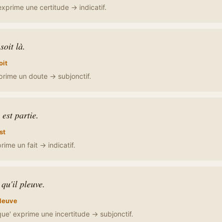
exprime une certitude → indicatif.
soit là.
oit
prime un doute → subjonctif.
 est partie.
st
rime un fait → indicatif.
 qu'il pleuve.
leuve
 que' exprime une incertitude → subjonctif.