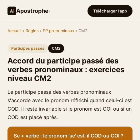
Apostrophe·
Télécharger l'app
Accueil
›
Règles
›
PP pronominaux
› CM2
Participes passés
CM2
Accord du participe passé des
verbes pronominaux : exercices
niveau CM2
Le participe passé des verbes pronominaux
s'accorde avec le pronom réfléchi quand celui-ci est
COD. Il reste invariable si le pronom est COI ou si un
COD est placé après.
Se + verbe : le pronom 'se' est-il COD ou COI ?