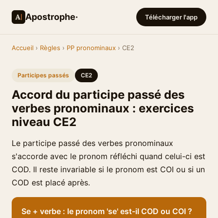
Apostrophe·
Télécharger l'app
Accueil
›
Règles
›
PP pronominaux
› CE2
Participes passés
CE2
Accord du participe passé des
verbes pronominaux : exercices
niveau CE2
Le participe passé des verbes pronominaux
s'accorde avec le pronom réfléchi quand celui-ci est
COD. Il reste invariable si le pronom est COI ou si un
COD est placé après.
Se + verbe : le pronom 'se' est-il COD ou COI ?