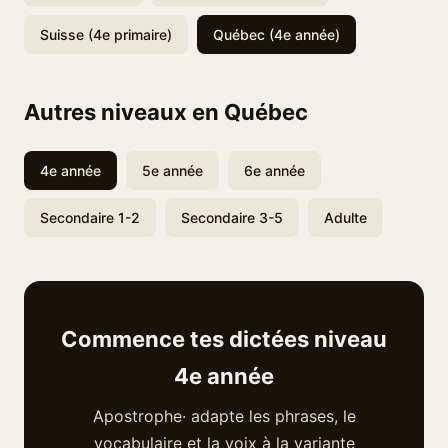
Suisse (4e primaire)
Québec (4e année)
Autres niveaux en Québec
4e année
5e année
6e année
Secondaire 1-2
Secondaire 3-5
Adulte
Commence tes dictées niveau
4e année
Apostrophe· adapte les phrases, le
vocabulaire et la voix à la variante