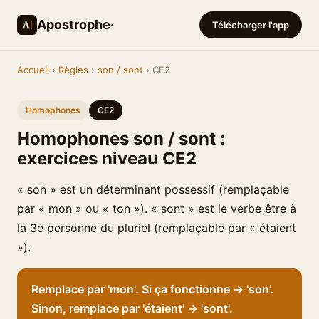
Apostrophe·
Télécharger l'app
Accueil
›
Règles
›
son / sont
› CE2
Homophones
CE2
Homophones son / sont :
exercices niveau CE2
« son » est un déterminant possessif (remplaçable
par « mon » ou « ton »). « sont » est le verbe être à
la 3e personne du pluriel (remplaçable par « étaient
»).
Remplace par 'mon'. Si ça fonctionne → 'son'.
Sinon, remplace par 'étaient' → 'sont'.