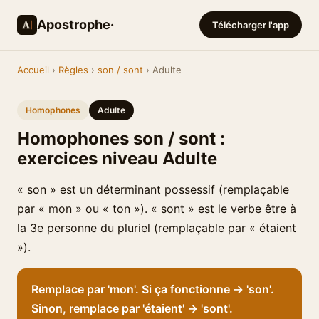
Apostrophe·
Télécharger l'app
Accueil
›
Règles
›
son / sont
› Adulte
Homophones
Adulte
Homophones son / sont :
exercices niveau Adulte
« son » est un déterminant possessif (remplaçable
par « mon » ou « ton »). « sont » est le verbe être à
la 3e personne du pluriel (remplaçable par « étaient
»).
Remplace par 'mon'. Si ça fonctionne → 'son'.
Sinon, remplace par 'étaient' → 'sont'.