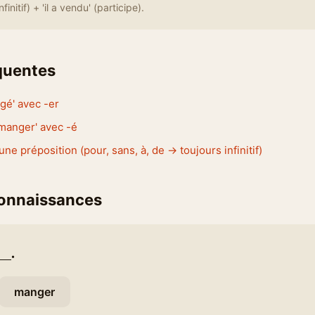
finitif) + 'il a vendu' (participe).
équentes
ngé' avec -er
s manger' avec -é
ne préposition (pour, sans, à, de → toujours infinitif)
connaissances
__.
manger