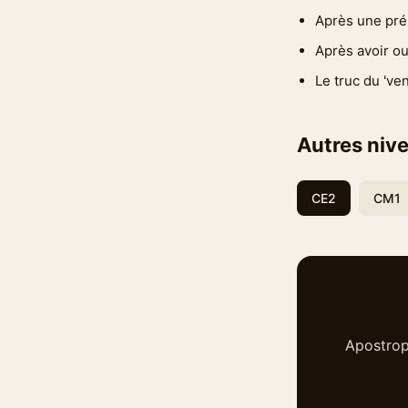
Après une prépo
Après avoir ou 
Le truc du 've
Autres nive
CE2
CM1
Apostrop