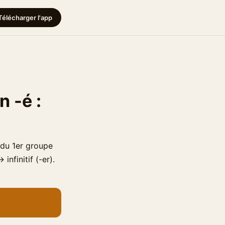
Télécharger l'app
n -é :
e du 1er groupe
nfinitif (-er).