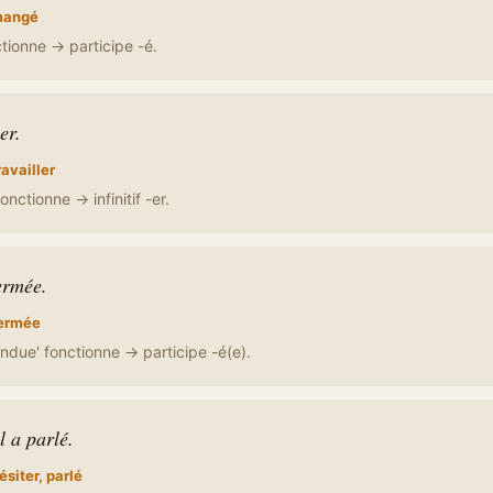
angé
ctionne → participe -é.
er.
ravailler
fonctionne → infinitif -er.
ermée.
ermée
endue' fonctionne → participe -é(e).
l a parlé.
ésiter, parlé