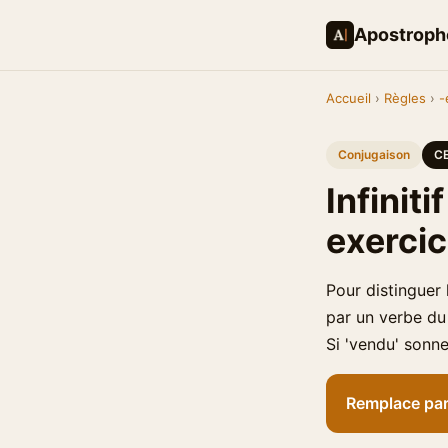
Apostroph
Accueil
›
Règles
›
-
Conjugaison
C
Infiniti
exerci
Pour distinguer 
par un verbe du 
Si 'vendu' sonne
Remplace par