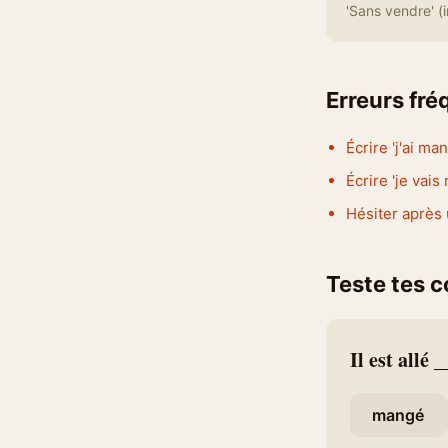
'Sans vendre' (in
Erreurs fr
Écrire 'j'ai ma
Écrire 'je vai
Hésiter après u
Teste tes 
Il est allé _
mangé