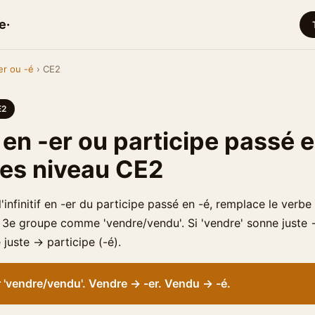
e·
er ou -é
› CE2
E2
f en -er ou participe passé e
ces niveau CE2
l'infinitif en -er du participe passé en -é, remplace le verb
3e groupe comme 'vendre/vendu'. Si 'vendre' sonne juste → i
 juste → participe (-é).
 'vendre/vendu'. Vendre → -er. Vendu → -é.