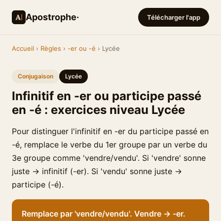
Apostrophe·
Télécharger l'app
Accueil
›
Règles
›
-er ou -é
› Lycée
Conjugaison
Lycée
Infinitif en -er ou participe passé
en -é : exercices niveau Lycée
Pour distinguer l'infinitif en -er du participe passé en
-é, remplace le verbe du 1er groupe par un verbe du
3e groupe comme 'vendre/vendu'. Si 'vendre' sonne
juste → infinitif (-er). Si 'vendu' sonne juste →
participe (-é).
Remplace par 'vendre/vendu'. Vendre → -er.