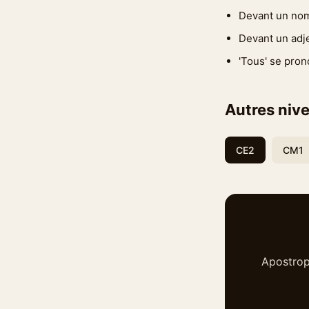
Devant un nom
Devant un adje
'Tous' se prono
Autres nive
CE2
CM1
Apostrop