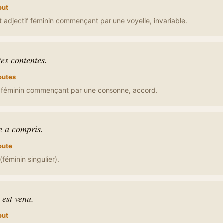
out
adjectif féminin commençant par une voyelle, invariable.
tes contentes.
outes
f féminin commençant par une consonne, accord.
e a compris.
oute
(féminin singulier).
 est venu.
out