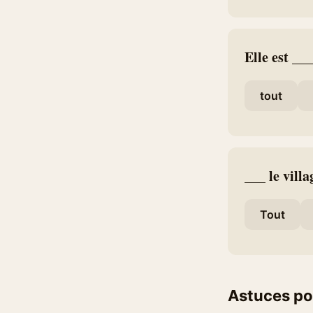
Elle est __
tout
___ le vill
Tout
Astuces po