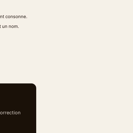
vant consonne.
nt un nom.
orrection