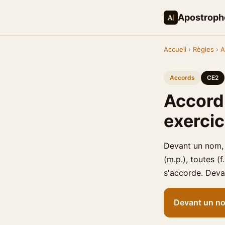
Apostroph
Accueil
›
Règles
›
A
Accords
CE2
Accord 
exerci
Devant un nom, «
(m.p.), toutes (
s'accorde. Devan
Devant un nom