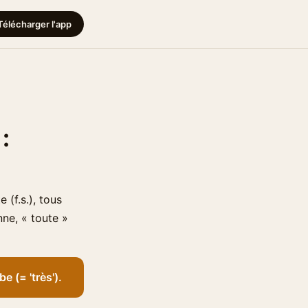
Télécharger l'app
:
 (f.s.), tous
nne, « toute »
 (= 'très').