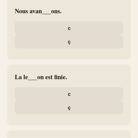
Nous avan___ons.
c
ç
La le___on est finie.
c
ç