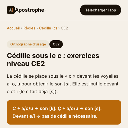
Apostrophe·
Télécharger l'app
Accueil
›
Règles
›
Cédille (ç)
› CE2
Orthographe d'usage
CE2
Cédille sous le c : exercices
niveau CE2
La cédille se place sous le « c » devant les voyelles
a, o, u pour obtenir le son [s]. Elle est inutile devant
e et i (le c fait déjà [s]).
C + a/o/u → son [k]. Ç + a/o/u → son [s].
Devant e/i → pas de cédille nécessaire.