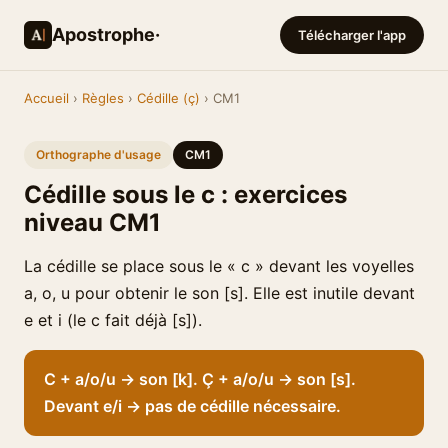
Apostrophe·
Télécharger l'app
Accueil
›
Règles
›
Cédille (ç)
› CM1
Orthographe d'usage
CM1
Cédille sous le c : exercices
niveau CM1
La cédille se place sous le « c » devant les voyelles
a, o, u pour obtenir le son [s]. Elle est inutile devant
e et i (le c fait déjà [s]).
C + a/o/u → son [k]. Ç + a/o/u → son [s].
Devant e/i → pas de cédille nécessaire.