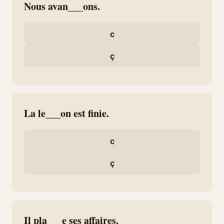
Nous avan___ons.
c
ç
La le___on est finie.
c
ç
Il pla___e ses affaires.