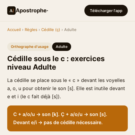
Apostrophe·
Télécharger l'app
Accueil
›
Règles
›
Cédille (ç)
› Adulte
Orthographe d'usage
Adulte
Cédille sous le c : exercices
niveau Adulte
La cédille se place sous le « c » devant les voyelles
a, o, u pour obtenir le son [s]. Elle est inutile devant
e et i (le c fait déjà [s]).
C + a/o/u → son [k]. Ç + a/o/u → son [s].
Devant e/i → pas de cédille nécessaire.