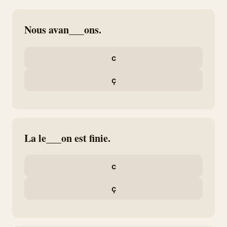
Nous avan___ons.
c
ç
La le___on est finie.
c
ç