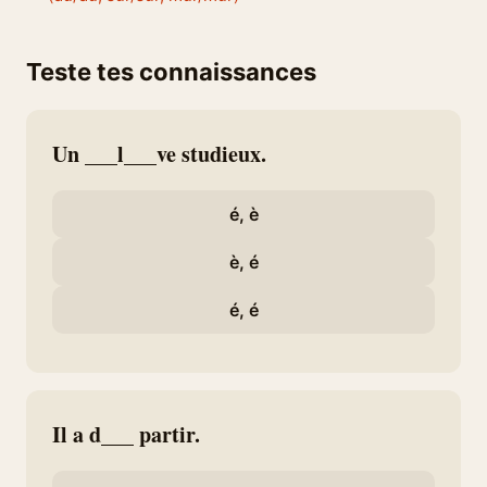
Teste tes connaissances
Un ___l___ve studieux.
é, è
è, é
é, é
Il a d___ partir.