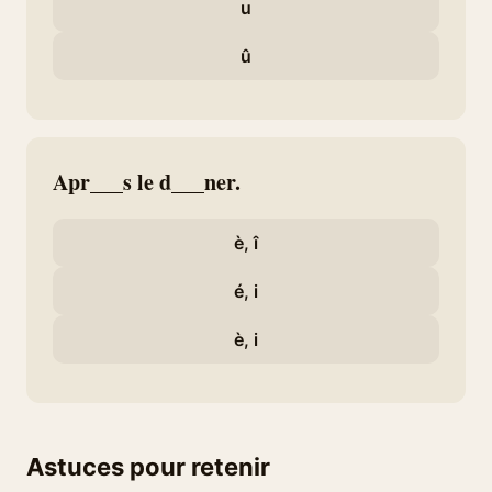
u
û
Apr___s le d___ner.
è, î
é, i
è, i
Astuces pour retenir