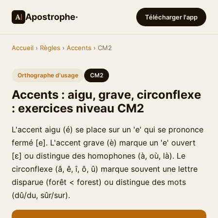
Apostrophe·
Télécharger l'app
Accueil
›
Règles
›
Accents
› CM2
Orthographe d'usage
CM2
Accents : aigu, grave, circonflexe
: exercices niveau CM2
L'accent aigu (é) se place sur un 'e' qui se prononce
fermé [e]. L'accent grave (è) marque un 'e' ouvert
[ɛ] ou distingue des homophones (à, où, là). Le
circonflexe (â, ê, î, ô, û) marque souvent une lettre
disparue (forêt < forest) ou distingue des mots
(dû/du, sûr/sur).