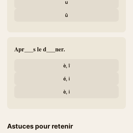
u
û
Apr___s le d___ner.
è, î
é, i
è, i
Astuces pour retenir