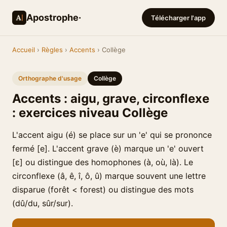
Apostrophe·
Télécharger l'app
Accueil
›
Règles
›
Accents
› Collège
Orthographe d'usage
Collège
Accents : aigu, grave, circonflexe
: exercices niveau Collège
L'accent aigu (é) se place sur un 'e' qui se prononce
fermé [e]. L'accent grave (è) marque un 'e' ouvert
[ɛ] ou distingue des homophones (à, où, là). Le
circonflexe (â, ê, î, ô, û) marque souvent une lettre
disparue (forêt < forest) ou distingue des mots
(dû/du, sûr/sur).