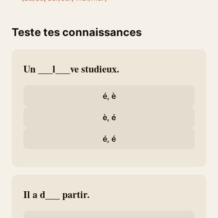
Teste tes connaissances
Un ___l___ve studieux.
é, è
è, é
é, é
Il a d___ partir.