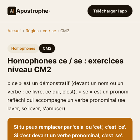
Apostrophe·
Télécharger l'app
Accueil
›
Règles
›
ce / se
› CM2
Homophones
CM2
Homophones ce / se : exercices
niveau CM2
« ce » est un démonstratif (devant un nom ou un
verbe : ce livre, ce qui, c'est). « se » est un pronom
réfléchi qui accompagne un verbe pronominal (se
laver, se lever, s'amuser).
Si tu peux remplacer par 'cela' ou 'cet', c'est 'ce'.
Si c'est devant un verbe pronominal, c'est 'se'.