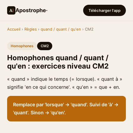
Apostrophe·
Télécharger l'app
Accueil
›
Règles
›
quand / quant / qu'en
› CM2
Homophones
CM2
Homophones quand / quant /
qu'en : exercices niveau CM2
« quand » indique le temps (= lorsque). « quant à »
signifie 'en ce qui concerne'. « qu'en » = que + en.
Remplace par 'lorsque' → 'quand'. Suivi de 'à' →
'quant'. Sinon → 'qu'en'.