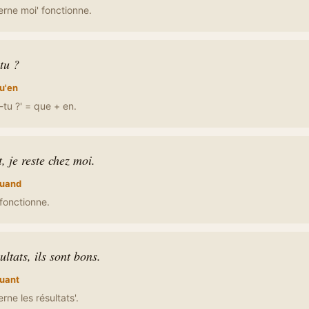
erne moi' fonctionne.
tu ?
u'en
tu ?' = que + en.
, je reste chez moi.
uand
 fonctionne.
ltats, ils sont bons.
uant
rne les résultats'.