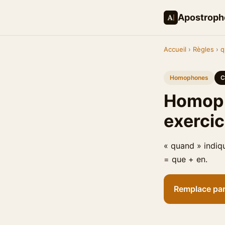
Apostroph
Accueil
›
Règles
›
q
Homophones
C
Homoph
exerci
« quand » indiqu
= que + en.
Remplace par '