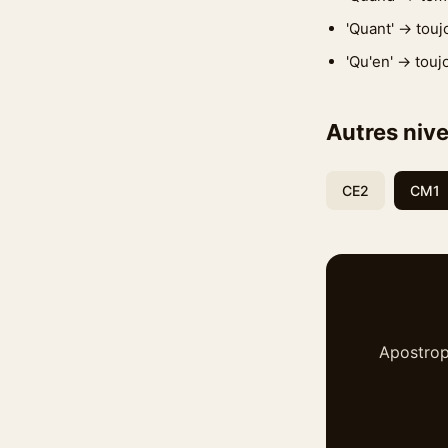
'Quant' → toujo
'Qu'en' → touj
Autres nive
CE2
CM1
Apostrop