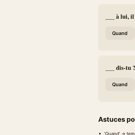
___ à lui, i
Quand
___ dis-tu 
Quand
Astuces po
'Quand' → tem