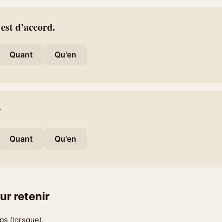
l est d'accord.
Quant
Qu'en
?
Quant
Qu'en
ur retenir
ps (lorsque).