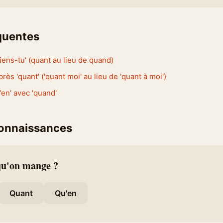
équentes
viens-tu' (quant au lieu de quand)
après 'quant' ('quant moi' au lieu de 'quant à moi')
en' avec 'quand'
connaissances
 qu'on mange ?
Quant
Qu'en