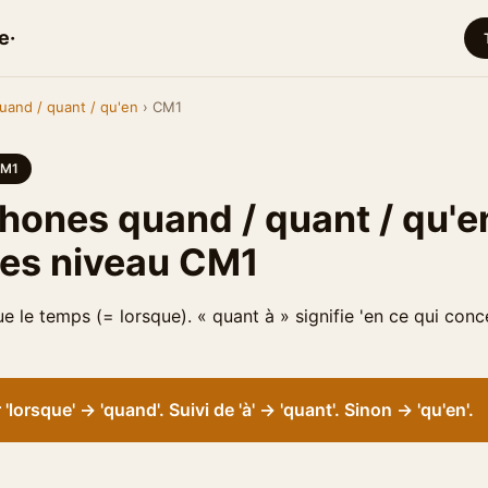
e·
uand / quant / qu'en
› CM1
M1
ones quand / quant / qu'en
ces niveau CM1
e le temps (= lorsque). « quant à » signifie 'en ce qui conce
lorsque' → 'quand'. Suivi de 'à' → 'quant'. Sinon → 'qu'en'.