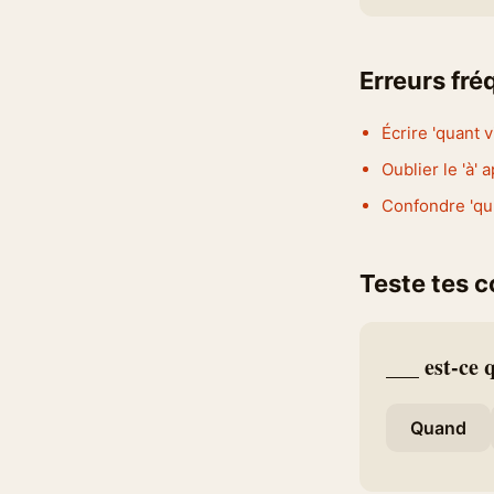
Erreurs fr
Écrire 'quant 
Oublier le 'à' 
Confondre 'qu'
Teste tes 
___ est-ce
Quand