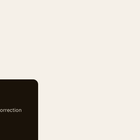
1
orrection