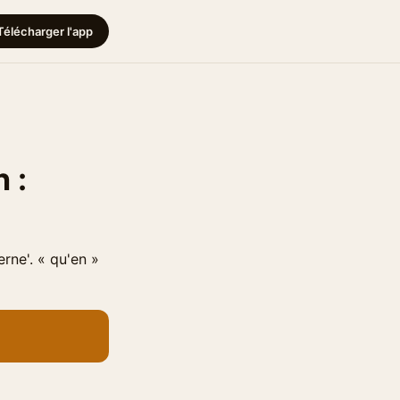
Télécharger l'app
 :
rne'. « qu'en »