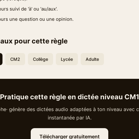
urs suivi de 'à' ou 'au/aux'.
ours une question ou une opinion.
aux pour cette règle
CM2
Collège
Lycée
Adulte
Pratique cette règle en dictée niveau CM
he· génère des dictées audio adaptées à ton niveau avec c
instantanée par IA.
Télécharger gratuitement