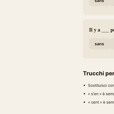
sans
Il y a ___ p
sans
Trucchi per
Sostituisci con
« s'en » è semp
« cent » è sem