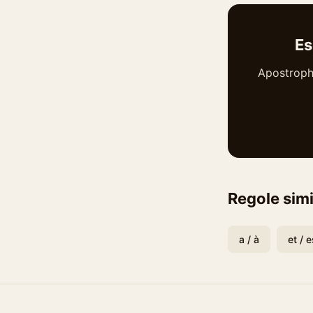
Es
Apostrophe·
Regole simi
a / à
et / e