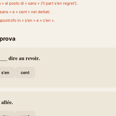
» al posto di « sans » ('il part s'en regret').
ans » e « cent » nei dettati.
postrofo in « s'en » e « c'en ».
 prova
 ___ dire au revoir.
s'en
cent
 allée.