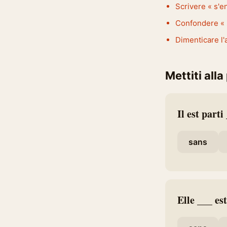
Scrivere « s'en 
Confondere « s
Dimenticare l'a
Mettiti alla
Il est parti
sans
Elle ___ est