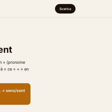
Scarica
cent
 en » (pronome
» è « ce » + « en
0. « sens/sent