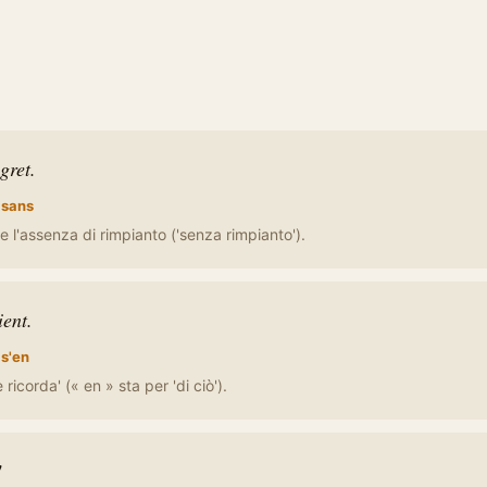
gret.
:
sans
e l'assenza di rimpianto ('senza rimpianto').
ient.
:
s'en
 ricorda' (« en » sta per 'di ciò').
!