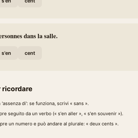
s'en
cent
ersonnes dans la salle.
s'en
cent
 ricordare
 'assenza di': se funziona, scrivi « sans ».
re seguito da un verbo (« s'en aller », « s'en souvenir »).
pre un numero e può andare al plurale: « deux cents ».