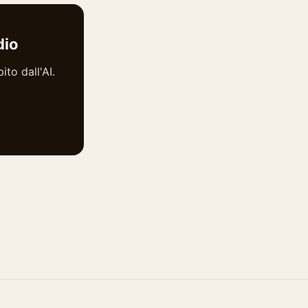
dio
ito dall'AI.