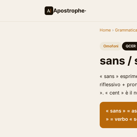
Apostrophe·
Home
›
Grammatic
Omofoni
QCER 
sans / 
« sans » esprime
riflessivo + pron
». « cent » è il
« sans » = as
» = verbo « s