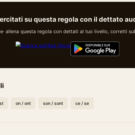
ercitati su questa regola con il dettato au
 allena questa regola con dettati al tuo livello, corretti sub
li
st
on / ont
son / sont
ce / se