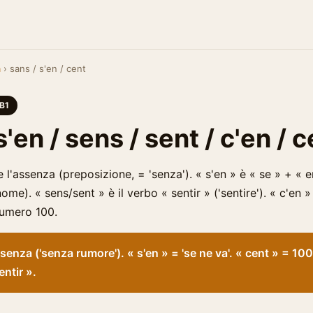
a
› sans / s'en / cent
B1
s'en / sens / sent / c'en / 
 l'assenza (preposizione, = 'senza'). « s'en » è « se » + «
ome). « sens/sent » è il verbo « sentir » ('sentire'). « c'en 
 numero 100.
senza ('senza rumore'). « s'en » = 'se ne va'. « cent » = 10
entir ».