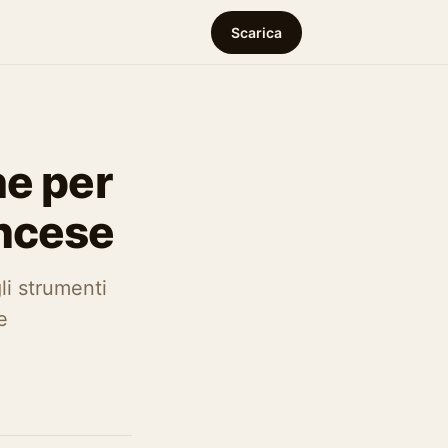
Scarica
he per
ancese
li strumenti
e