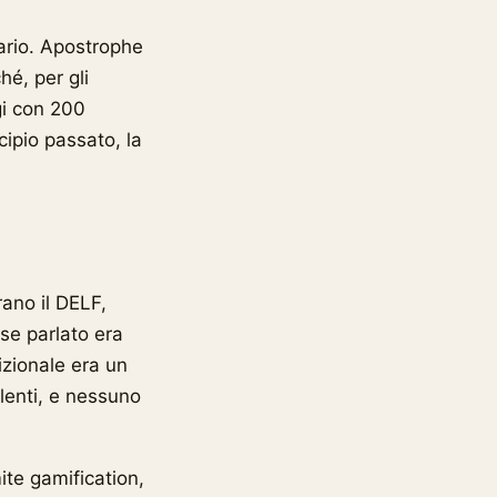
lario. Apostrophe
hé, per gli
igi con 200
cipio passato, la
rano il DELF,
ese parlato era
izionale era un
lenti, e nessuno
ite gamification,