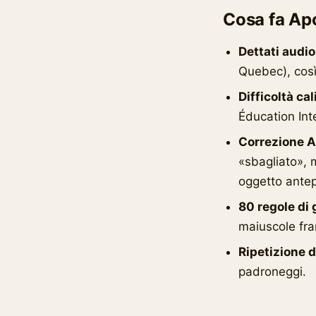
Cosa fa Ap
Dettati audio
Quebec), così 
Difficoltà ca
Éducation Int
Correzione AI
«sbagliato», 
oggetto antep
80 regole di
maiuscole fra
Ripetizione d
padroneggi.