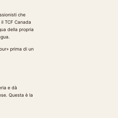
ssionisti che
o il TCF Canada
gua della propria
ngua.
our» prima di un
eria e dà
ese. Questa è la