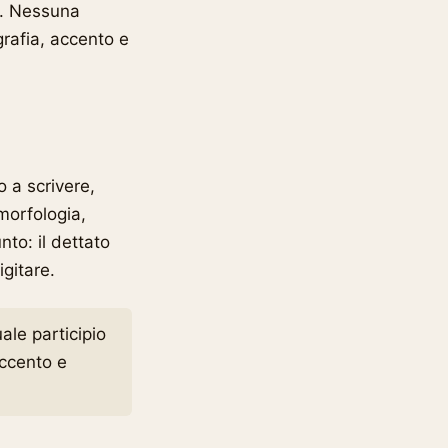
. Nessuna
grafia, accento e
o a scrivere,
 morfologia,
nto: il dettato
gitare.
uale participio
ccento e