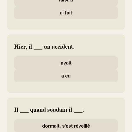
ai fait
Hier, il ___ un accident.
avait
a eu
Il ___ quand soudain il ___.
dormait, s'est réveillé