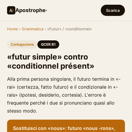
Apostrophe·
Scarica
Home
›
Grammatica
› «Futur» / «conditionnel»
Coniugazione
QCER B1
«futur simple» contro
«conditionnel présent»
Alla prima persona singolare, il futuro termina in «-
rai» (certezza, fatto futuro) e il condizionale in «-
rais» (ipotesi, desiderio, cortesia). L'errore è
frequente perché i due si pronunciano quasi allo
stesso modo.
Sostituisci con «nous»: futuro «nous -rons»,