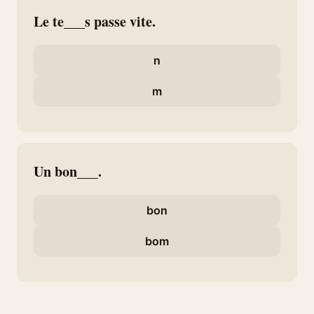
Le te___s passe vite.
n
m
Un bon___.
bon
bom