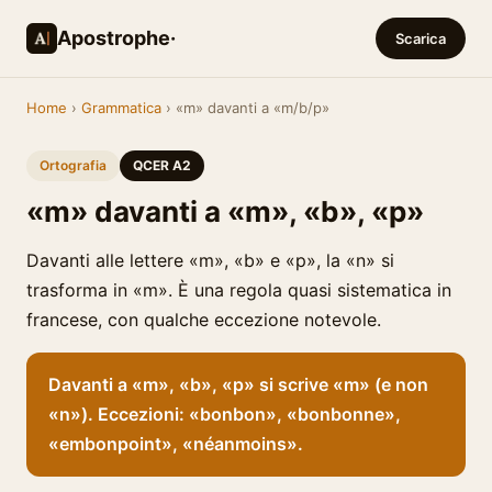
Apostrophe·
Scarica
Home
›
Grammatica
› «m» davanti a «m/b/p»
Ortografia
QCER A2
«m» davanti a «m», «b», «p»
Davanti alle lettere «m», «b» e «p», la «n» si
trasforma in «m». È una regola quasi sistematica in
francese, con qualche eccezione notevole.
Davanti a «m», «b», «p» si scrive «m» (e non
«n»). Eccezioni: «bonbon», «bonbonne»,
«embonpoint», «néanmoins».