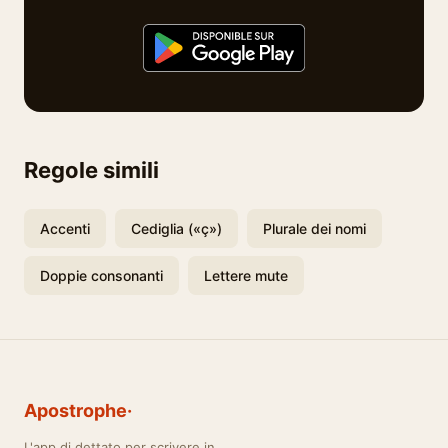
Regole simili
Accenti
Cediglia («ç»)
Plurale dei nomi
Doppie consonanti
Lettere mute
Apostrophe·
L'app di dettato per scrivere in