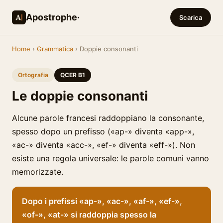
Apostrophe·
Scarica
Home
›
Grammatica
› Doppie consonanti
Ortografia
QCER B1
Le doppie consonanti
Alcune parole francesi raddoppiano la consonante,
spesso dopo un prefisso («ap-» diventa «app-»,
«ac-» diventa «acc-», «ef-» diventa «eff-»). Non
esiste una regola universale: le parole comuni vanno
memorizzate.
Dopo i prefissi «ap-», «ac-», «af-», «ef-»,
«of-», «at-» si raddoppia spesso la