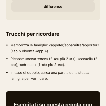
différence
Trucchi per ricordare
Memorizza le famiglie: «appeler/apparaître/apporter»
(«ap-» diventa «app-»).
Ricorda: «occurrence» (2 «c» più 2 «r»), «accueil» (2
«c»), «adresse» (1 «d» più 2 «s»).
In caso di dubbio, cerca una parola della stessa
famiglia per verificare.
Esercitati su questa regola con