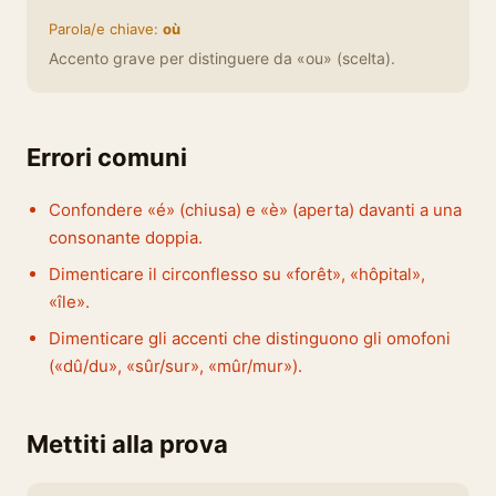
Parola/e chiave:
où
Accento grave per distinguere da «ou» (scelta).
Errori comuni
Confondere «é» (chiusa) e «è» (aperta) davanti a una
consonante doppia.
Dimenticare il circonflesso su «forêt», «hôpital»,
«île».
Dimenticare gli accenti che distinguono gli omofoni
(«dû/du», «sûr/sur», «mûr/mur»).
Mettiti alla prova