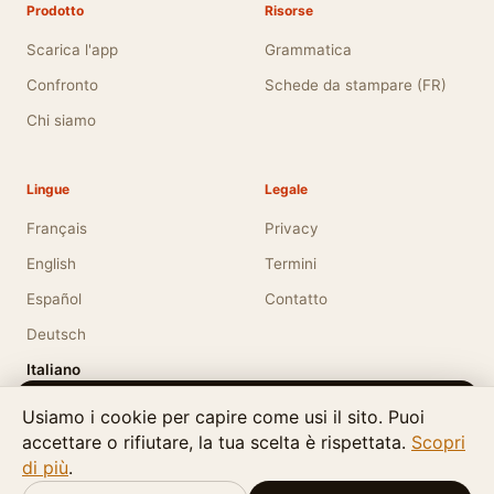
Prodotto
Risorse
Scarica l'app
Grammatica
Confronto
Schede da stampare (FR)
Chi siamo
Lingue
Legale
Français
Privacy
English
Termini
Español
Contatto
Deutsch
Italiano
Apostrophe is also available in English.
Usiamo i cookie per capire come usi il sito. Puoi
accettare o rifiutare, la tua scelta è rispettata.
Would you like to view the site in English?
Scopri
di più
.
© 2026
LMT Digital Creations
. Tutti i diritti riservati.
·
Switch to English
No thanks