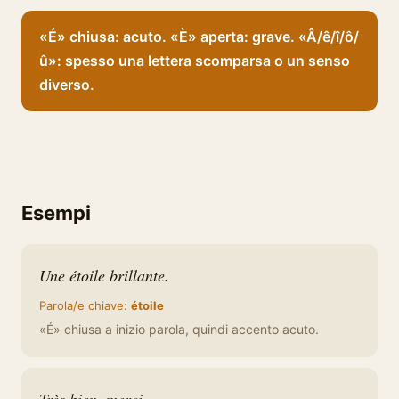
«É» chiusa: acuto. «È» aperta: grave. «Â/ê/î/ô/
û»: spesso una lettera scomparsa o un senso
diverso.
Esempi
Une étoile brillante.
Parola/e chiave:
étoile
«É» chiusa a inizio parola, quindi accento acuto.