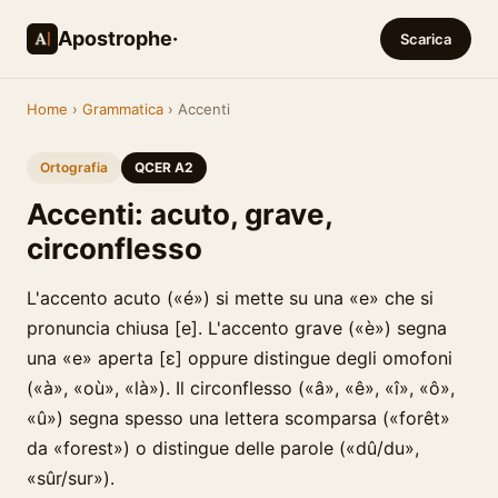
Apostrophe·
Scarica
Home
›
Grammatica
› Accenti
Ortografia
QCER A2
Accenti: acuto, grave,
circonflesso
L'accento acuto («é») si mette su una «e» che si
pronuncia chiusa [e]. L'accento grave («è») segna
una «e» aperta [ɛ] oppure distingue degli omofoni
(«à», «où», «là»). Il circonflesso («â», «ê», «î», «ô»,
«û») segna spesso una lettera scomparsa («forêt»
da «forest») o distingue delle parole («dû/du»,
«sûr/sur»).