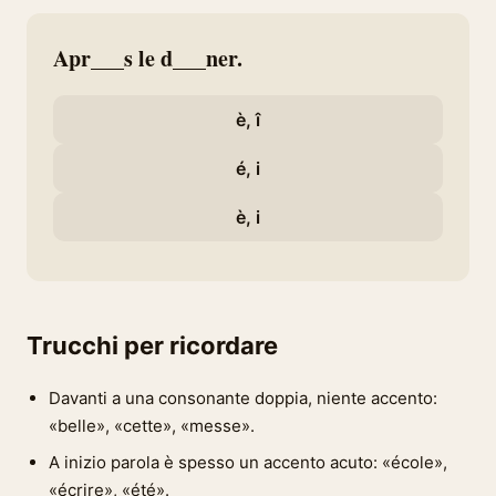
Apr___s le d___ner.
è, î
é, i
è, i
Trucchi per ricordare
Davanti a una consonante doppia, niente accento:
«belle», «cette», «messe».
A inizio parola è spesso un accento acuto: «école»,
«écrire», «été».