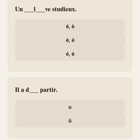
Un ___l___ve studieux.
é, è
è, é
é, é
Il a d___ partir.
u
û