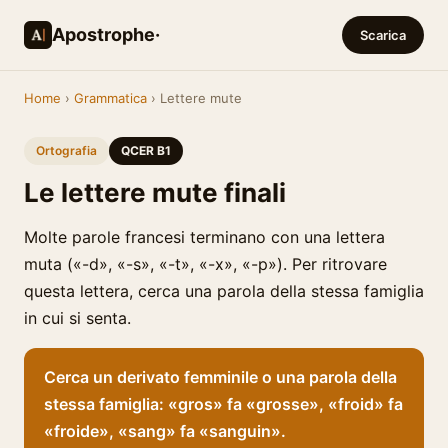
Apostrophe·
Scarica
Home
›
Grammatica
› Lettere mute
Ortografia
QCER B1
Le lettere mute finali
Molte parole francesi terminano con una lettera
muta («-d», «-s», «-t», «-x», «-p»). Per ritrovare
questa lettera, cerca una parola della stessa famiglia
in cui si senta.
Cerca un derivato femminile o una parola della
stessa famiglia: «gros» fa «grosse», «froid» fa
«froide», «sang» fa «sanguin».