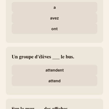
a
avez
ont
Un groupe d'élèves ___ le bus.
attendent
attend
Sur le mur ___ des affiches.