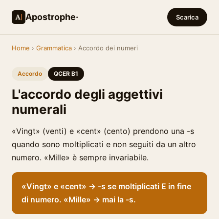
Apostrophe·
Scarica
Home
›
Grammatica
› Accordo dei numeri
Accordo
QCER B1
L'accordo degli aggettivi
numerali
«Vingt» (venti) e «cent» (cento) prendono una -s
quando sono moltiplicati e non seguiti da un altro
numero. «Mille» è sempre invariabile.
«Vingt» e «cent» → -s se moltiplicati E in fine
di numero. «Mille» → mai la -s.