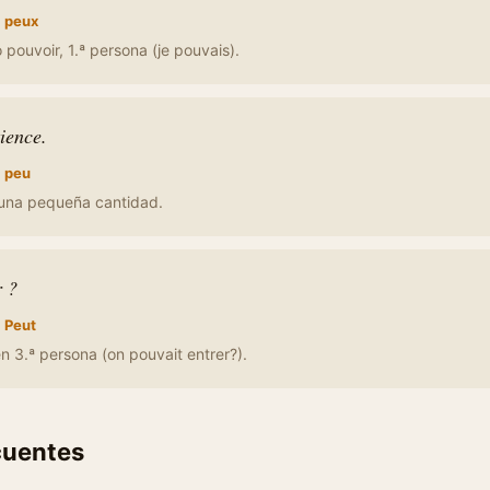
:
peux
pouvoir, 1.ª persona (je pouvais).
ience.
:
peu
una pequeña cantidad.
r ?
:
Peut
n 3.ª persona (on pouvait entrer?).
cuentes