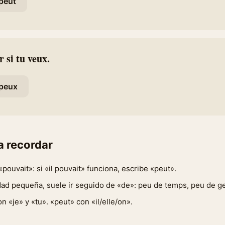
peut
r si tu veux.
peux
a recordar
«pouvait»: si «il pouvait» funciona, escribe «peut».
dad pequeña, suele ir seguido de «de»: peu de temps, peu de g
n «je» y «tu». «peut» con «il/elle/on».