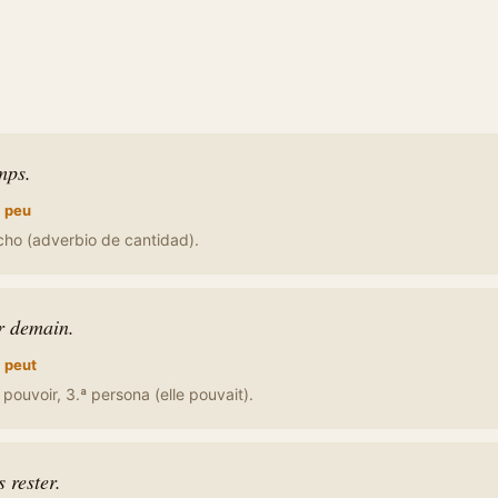
mps.
:
peu
ho (adverbio de cantidad).
ir demain.
:
peut
pouvoir, 3.ª persona (elle pouvait).
 rester.