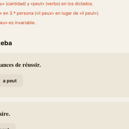
» (cantidad) y «peut» (verbo) en los dictados.
» en 3.ª persona («il peux» en lugar de «il peut»).
eu» es invariable.
ueba
hances de réussir.
a peut
aire.