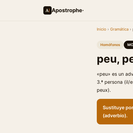
Apostrophe·
Inicio
›
Gramática
› 
Homófonos
MC
peu, p
«peu» es un adv
3.ª persona (il/
peux).
Sustituye por
(adverbio).