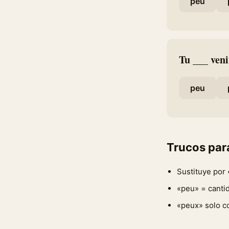
peu
Tu ___ veni
peu
Trucos par
Sustituye por 
«peu» = canti
«peux» solo co