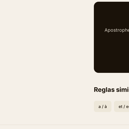
Apostrophe·
Reglas simi
a / à
et / e