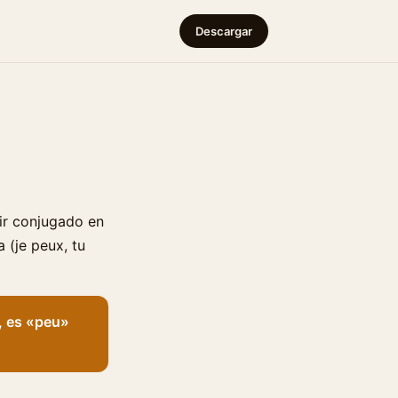
Descargar
ir conjugado en
a (je peux, tu
o, es «peu»