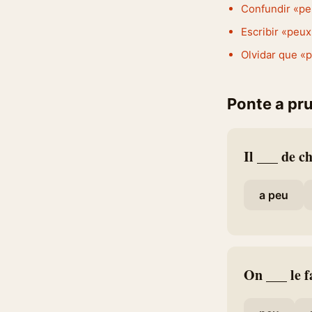
Confundir «peu
Escribir «peux
Olvidar que «p
Ponte a pr
Il ___ de c
a peu
On ___ le f