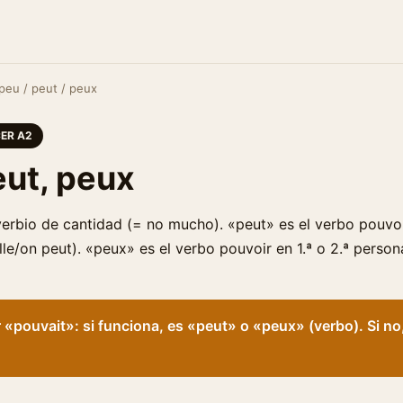
peu / peut / peux
ER A2
eut, peux
erbio de cantidad (= no mucho). «peut» es el verbo pouvo
elle/on peut). «peux» es el verbo pouvoir en 1.ª o 2.ª person
 «pouvait»: si funciona, es «peut» o «peux» (verbo). Si n