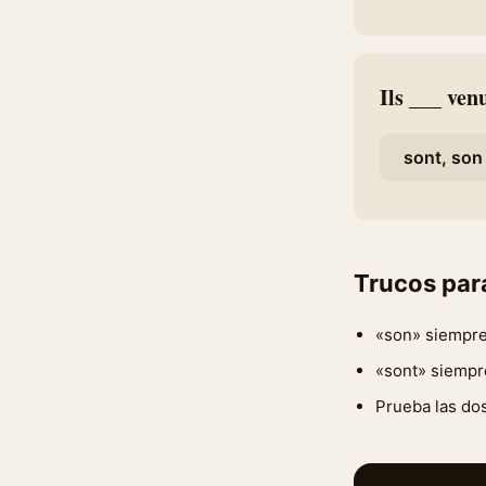
Ils ___ ven
sont, son
Trucos par
«son» siempre
«sont» siempre
Prueba las dos