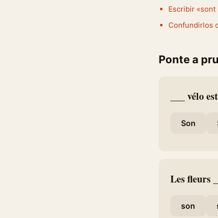
Escribir «sont
Confundirlos 
Ponte a pr
___ vélo es
Son
Les fleurs _
son