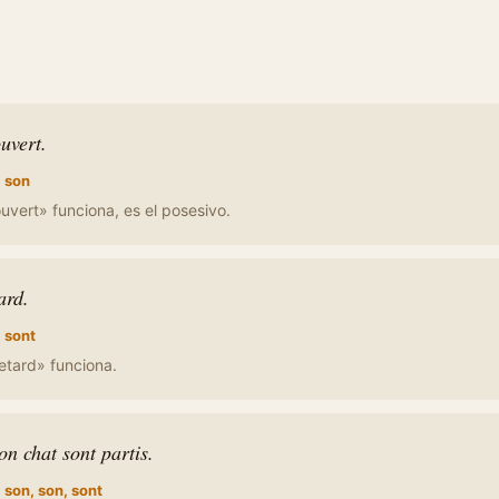
ouvert.
:
son
ouvert» funciona, es el posesivo.
ard.
:
sont
retard» funciona.
on chat sont partis.
:
son, son, sont