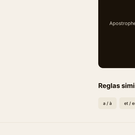
Apostrophe·
Reglas simi
a / à
et / e