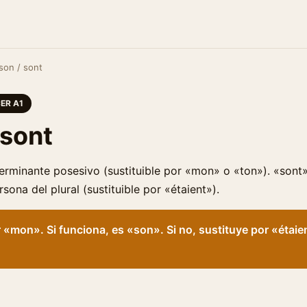
son / sont
ER A1
 sont
erminante posesivo (sustituible por «mon» o «ton»). «sont»
rsona del plural (sustituible por «étaient»).
 «mon». Si funciona, es «son». Si no, sustituye por «étaie