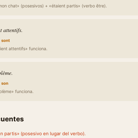
on chat» (posesivos) + «étaient partis» (verbo être).
 attentifs.
:
sont
ient attentifs» funciona.
blème.
:
son
blème» funciona.
cuentes
on partis» (posesivo en lugar del verbo).