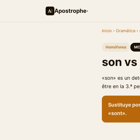
Apostrophe·
Inicio
›
Gramática
› 
Homófonos
MC
son vs
«son» es un det
être en la 3.ª pe
Sustituye por
«sont».