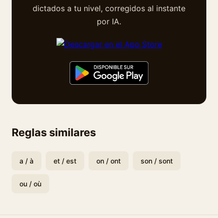
dictados a tu nivel, corregidos al instante
por IA.
Reglas similares
a / à
et / est
on / ont
son / sont
ou / où